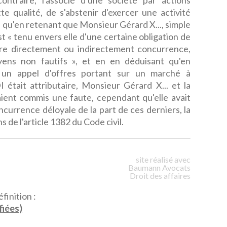
ntraire, l'associé d'une société par actions
tte qualité, de s'abstenir d'exercer une activité
 ; qu'en retenant que Monsieur Gérard X..., simple
st « tenu envers elle d'une certaine obligation de
faire directement ou indirectement concurrence,
ns non fautifs », et en en déduisant qu'en
 un appel d'offres portant sur un marché à
 était attributaire, Monsieur Gérard X... et la
ent commis une faute, cependant qu'elle avait
ncurrence déloyale de la part de ces derniers, la
ns de l'article 1382 du Code civil.
site réalisé avec
Baumann
Avocats
Droit des affaires
finition :
fiées)