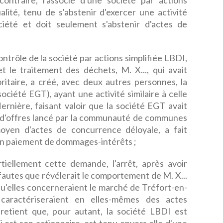
contraire, l'associé d'une société par actions
ualité, tenu de s'abstenir d'exercer une activité
iété et doit seulement s'abstenir d'actes de
ntrôle de la société par actions simplifiée LBDI,
et le traitement des déchets, M. X..., qui avait
ritaire, a créé, avec deux autres personnes, la
ciété EGT), ayant une activité similaire à celle
ernière, faisant valoir que la société EGT avait
el d'offres lancé par la communauté de communes
yen d'actes de concurrence déloyale, a fait
. en paiement de dommages-intérêts ;
tiellement cette demande, l'arrêt, après avoir
 fautes que révélerait le comportement de M. X...
 qu'elles concerneraient le marché de Tréfort-en-
caractériseraient en elles-mêmes des actes
, retient que, pour autant, la société LBDI est