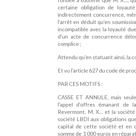
fondée à soutenir que M. X..., qu
certaine obligation de loyauté
indirectement concurrence, mêm
l'arrêt en déduit qu'en soumissio
incompatible avec la loyauté due à
d'un acte de concurrence délo
complice ;
Attendu qu'en statuant ainsi, la co
Et vu l'article 627 du code de proc
PAR CES MOTIFS :
CASSE ET ANNULE, mais seuleme
l'appel d'offres émanant de
Revermont, M. X... et la socié
société LBDI aux obligations que 
capital de cette société et en c
somme de 1 000 euros en réparati