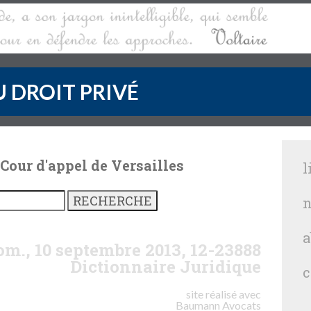
 DROIT PRIVÉ
 Cour d'appel de Versailles
l
n
a
om., 10 septembre 2013, 12-23888
Dictionnaire Juridique
c
site réalisé avec
Baumann
Avocats