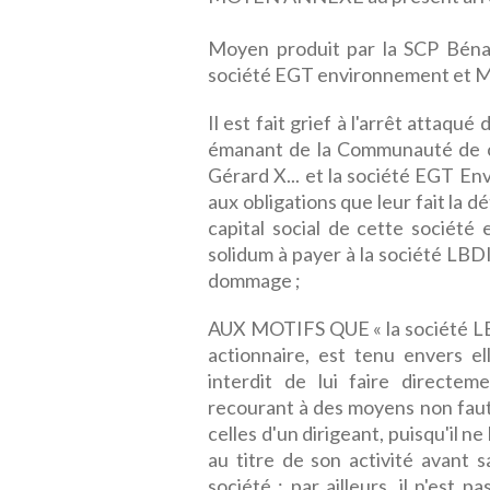
Moyen produit par la SCP Bénab
société EGT environnement et M.
Il est fait grief à l'arrêt attaqué
émanant de la Communauté de 
Gérard X... et la société EGT E
aux obligations que leur fait la 
capital social de cette société
solidum à payer à la société LB
dommage ;
AUX MOTIFS QUE « la société LBDI
actionnaire, est tenu envers el
interdit de lui faire direct
recourant à des moyens non fautif
celles d'un dirigeant, puisqu'il n
au titre de son activité avant s
société ; par ailleurs, il n'est 