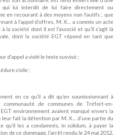
i est son actionnaire, est tenu envers elle d'une
 qui lui interdit de lui faire directement ou
e en recourant à des moyens non fautifs ; que
nnant à l'appel d'offres, M. X... a commis un acte
 la société dont il est l'associé et qu'il s'agit là
yale, dont la société EGT répond en tant que
ur d'appel a violé le texte susvisé ;
édure civile ;
nt en ce qu'il a dit qu'en soumissionnant à
 la communauté de communes de Tréfort-en-
té EGT environnement avaient manqué envers la
leur fait la détention par M. X... d'une partie du
e qu'il les a condamnés, in solidum, à payer la
on de ce dommage, l'arrêt rendu le 24 mai 2012,