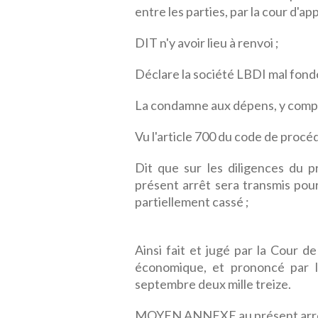
entre les parties, par la cour d'ap
DIT n'y avoir lieu à renvoi ;
Déclare la société LBDI mal fond
La condamne aux dépens, y compri
Vu l'article 700 du code de procéd
Dit que sur les diligences du p
présent arrêt sera transmis pour
partiellement cassé ;
Ainsi fait et jugé par la Cour d
économique, et prononcé par l
septembre deux mille treize.
MOYEN ANNEXE au présent arr