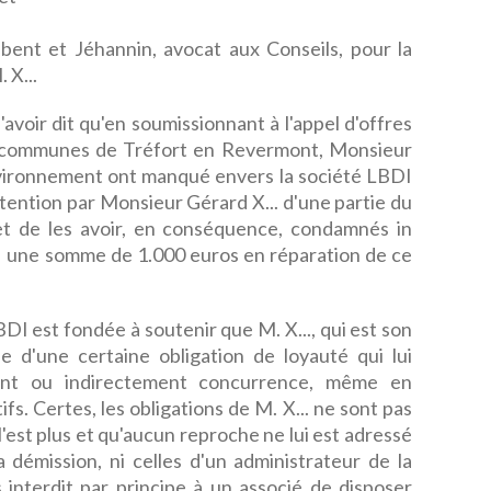
ent et Jéhannin, avocat aux Conseils, pour la
 X...
 d'avoir dit qu'en soumissionnant à l'appel d'offres
communes de Tréfort en Revermont, Monsieur
nvironnement ont manqué envers la société LBDI
détention par Monsieur Gérard X... d'une partie du
 et de les avoir, en conséquence, condamnés in
DI une somme de 1.000 euros en réparation de ce
 est fondée à soutenir que M. X..., qui est son
le d'une certaine obligation de loyauté qui lui
ement ou indirectement concurrence, même en
s. Certes, les obligations de M. X... ne sont pas
e l'est plus et qu'aucun reproche ne lui est adressé
a démission, ni celles d'un administrateur de la
pas interdit par principe à un associé de disposer