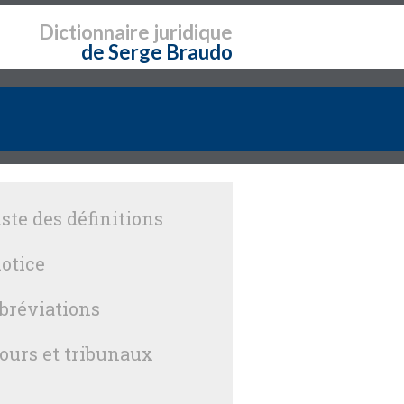
Dictionnaire
juridique
de Serge Braudo
iste des définitions
otice
bréviations
ours et tribunaux