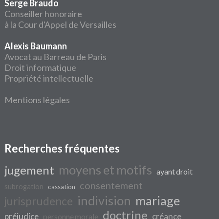
Serge Braudo
Conseiller honoraire
à la Cour d'Appel de Versailles
Alexis Baumann
Avocat au Barreau de Paris
Droit informatique
Propriété intellectuelle
Mentions légales
Recherches fréquentes
moyens et motifs
jugement
ayant droit
consentement
subrogation
cassation
indivision
mariage
jurisprudence
doctrine
préjudice
créance
personne morale