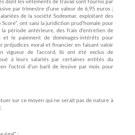
iés dont les vêtements de travail sont fournis par
essive par trimestre d'une valeur de 6,95 euros ;
alariées de la société Sodexmar, exploitant des
Score", ont saisi la juridiction prud'homale pour
la période antérieure, des frais d'entretien de
ls et le paiement de dommages-intérêts pour
ur préjudices moral et financier en faisant valoir
n vigueur de l'accord, ils ont été exclus de
ué à leurs salariés par certaines entités du
n l'octroi d'un baril de lessive par mois pour
tatuer sur ce moyen qui ne serait pas de nature à
;
re égal" ;