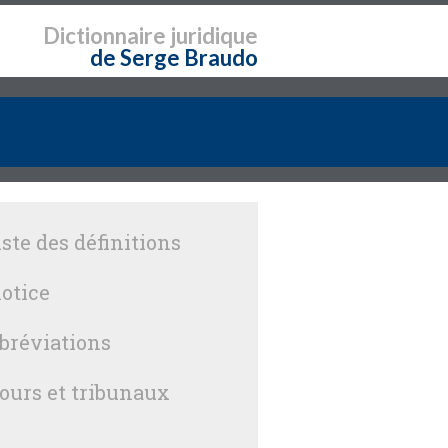
Dictionnaire
juridique
de Serge Braudo
iste des définitions
otice
bréviations
ours et tribunaux