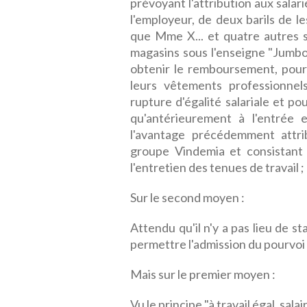
prévoyant l'attribution aux salar
l'employeur, de deux barils de l
que Mme X... et quatre autres s
magasins sous l'enseigne "Jumbo 
obtenir le remboursement, pour 
leurs vêtements professionne
rupture d'égalité salariale et po
qu'antérieurement à l'entrée e
l'avantage précédemment attrib
groupe Vindemia et consistant e
l'entretien des tenues de travail ;
Sur le second moyen :
Attendu qu'il n'y a pas lieu de s
permettre l'admission du pourvoi 
Mais sur le premier moyen :
Vu le principe "à travail égal, salai