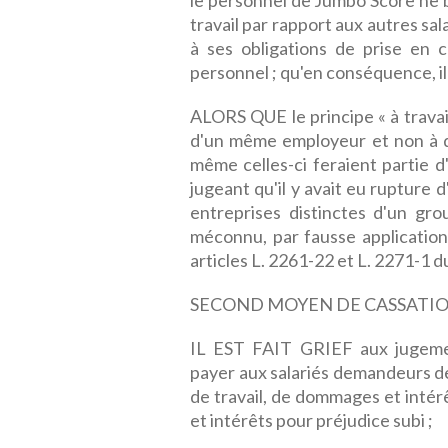
le personnel de Jumbo Score ne b
travail par rapport aux autres sal
à ses obligations de prise en 
personnel ; qu'en conséquence, il y
ALORS QUE le principe « à travail 
d'un même employeur et non à de
même celles-ci feraient partie 
jugeant qu'il y avait eu rupture d
entreprises distinctes d'un gr
méconnu, par fausse application, l
articles L. 2261-22 et L. 2271-1 d
SECOND MOYEN DE CASSATI
IL EST FAIT GRIEF aux jugeme
payer aux salariés demandeurs de
de travail, de dommages et intér
et intérêts pour préjudice subi ;