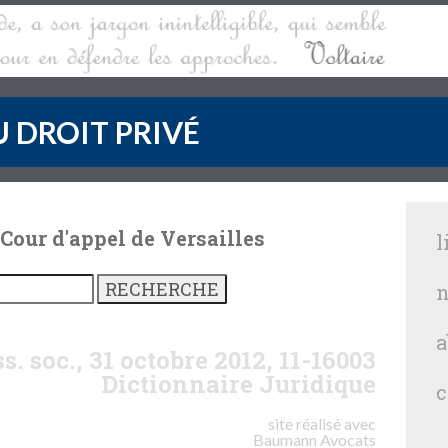
 DROIT PRIVÉ
 Cour d'appel de Versailles
l
n
a
s. soc., 31 octobre 2012, 11-16003
Dictionnaire Juridique
c
site réalisé avec
Baumann
Avocats