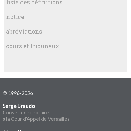
liste des définitions
notice
abréviations
cours et tribunaux
© 1996-2026
Serge Braudo
Conseiller honoraire
à la Cour d'Appel de Versailles