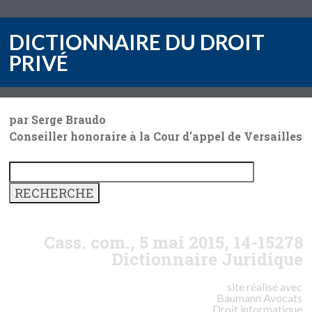
DICTIONNAIRE DU DROIT
PRIVÉ
par Serge Braudo
Conseiller honoraire à la Cour d'appel de Versailles
Cass. com., 5 mai 2015, 14-15278
Dictionnaire Juridique
site réalisé avec
Baumann
Avocats
Droit informatique