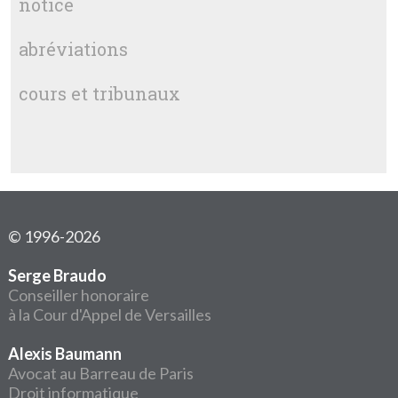
notice
abréviations
cours et tribunaux
© 1996-2026
Serge Braudo
Conseiller honoraire
à la Cour d'Appel de Versailles
Alexis Baumann
Avocat au Barreau de Paris
Droit informatique