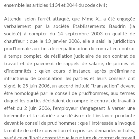
ensemble les articles 1134 et 2044 du code civil ;
Attendu, selon l'arrêt attaqué, que Mme X... a été engagée
verbalement par la société Etablissements Baudrin (la
société) à compter du 14 septembre 2003 en qualité de
chauffeur ; que le 13 janvier 2006, elle a saisi la juridiction
prud'homale aux fins de requalification du contrat en contrat
à temps complet, de résiliation judiciaire de son contrat de
travail et de paiement de rappels de salaire, de primes et
d'indemnités ; qu'en cours d'instance, après préliminaire
infructueux de conciliation, les parties et leurs conseils ont
signé, le 29 juin 2006, un accord intitulé "transaction" devant
être homologué par le conseil de prud'hommes, aux termes
duquel les parties décidaient de rompre le contrat de travail à
effet du 2 juin 2006, l'employeur s'engageant à verser une
indemnité et la salariée à se désister de l'instance pendante
devant le conseil de prud'hommes ; que l'intéressée a invoqué
la nullité de cette convention et repris ses demandes initiales,
sauf à ce qu'il soit constaté que la rupture du contrat de travail