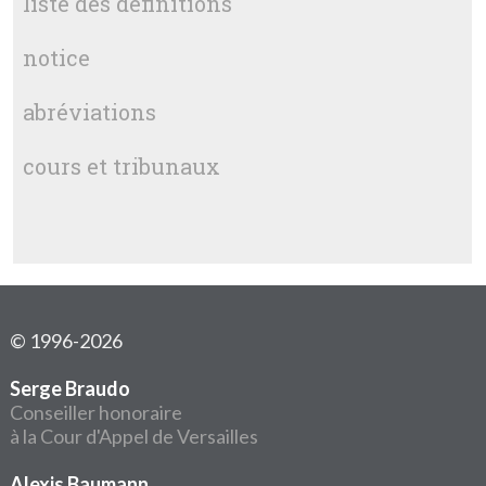
liste des définitions
notice
abréviations
cours et tribunaux
© 1996-2026
Serge Braudo
Conseiller honoraire
à la Cour d'Appel de Versailles
Alexis Baumann