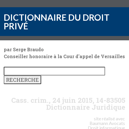
DICTIONNAIRE DU DROIT
PRIVÉ
par Serge Braudo
Conseiller honoraire à la Cour d'appel de Versailles
Cass. crim., 24 juin 2015, 14-83505
Dictionnaire Juridique
site réalisé avec
Baumann
Avocats
Droit informatique