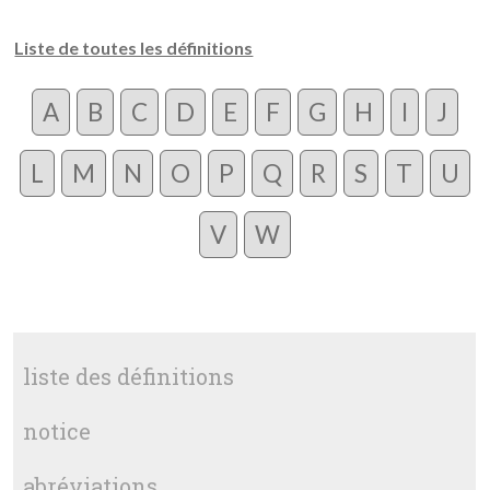
Liste de toutes les définitions
A
B
C
D
E
F
G
H
I
J
L
M
N
O
P
Q
R
S
T
U
V
W
liste des définitions
notice
abréviations