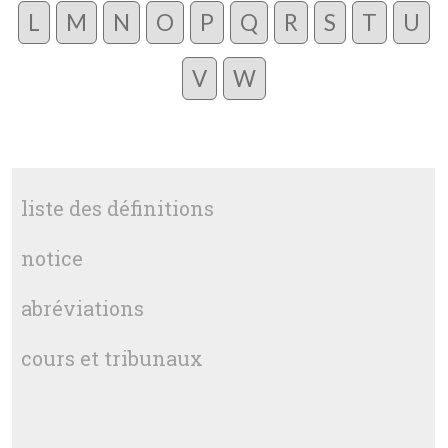
L
M
N
O
P
Q
R
S
T
U
V
W
liste des définitions
notice
abréviations
cours et tribunaux