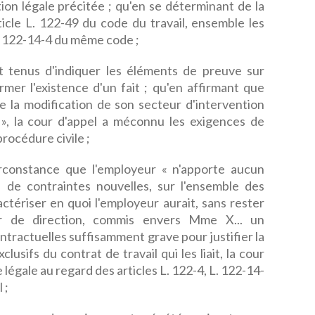
tion légale précitée ; qu'en se déterminant de la
article L. 122-49 du code du travail, ensemble les
 L. 122-14-4 du même code ;
t tenus d'indiquer les éléments de preuve sur
irmer l'existence d'un fait ; qu'en affirmant que
 la modification de son secteur d'intervention
e », la cour d'appel a méconnu les exigences de
rocédure civile ;
irconstance que l'employeur « n'apporte aucun
n de contraintes nouvelles, sur l'ensemble des
ctériser en quoi l'employeur aurait, sans rester
r de direction, commis envers Mme X... un
tractuelles suffisamment grave pour justifier la
xclusifs du contrat de travail qui les liait, la cour
e légale au regard des articles L. 122-4, L. 122-14-
 ;