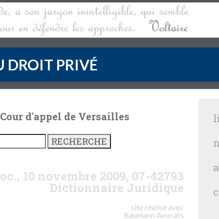
 DROIT PRIVÉ
 Cour d'appel de Versailles
l
n
a
soc., 10 novembre 2009, 07-42793
Dictionnaire Juridique
c
site réalisé avec
Baumann
Avocats