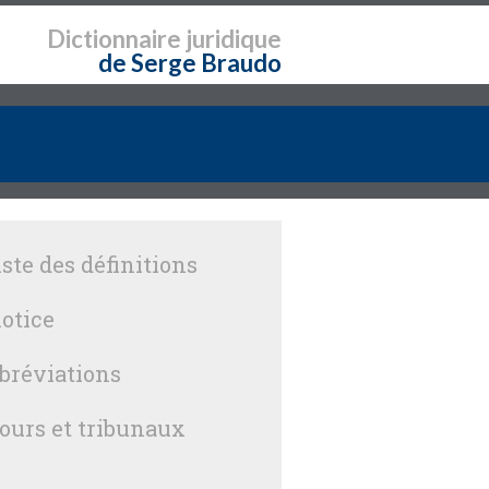
Dictionnaire
juridique
de Serge Braudo
iste des définitions
otice
bréviations
ours et tribunaux