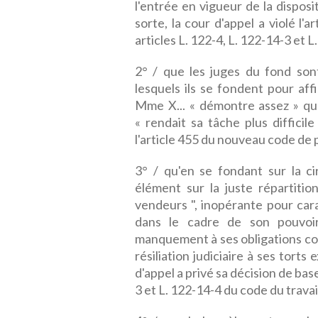
l'entrée en vigueur de la disposi
sorte, la cour d'appel a violé l'
articles L. 122-4, L. 122-14-3 et
2° / que les juges du fond son
lesquels ils se fondent pour aff
Mme X... « démontre assez » que
« rendait sa tâche plus difficil
l'article 455 du nouveau code de p
3° / qu'en se fondant sur la c
élément sur la juste répartitio
vendeurs ", inopérante pour cara
dans le cadre de son pouvoi
manquement à ses obligations con
résiliation judiciaire à ses torts e
d'appel a privé sa décision de bas
3 et L. 122-14-4 du code du travail