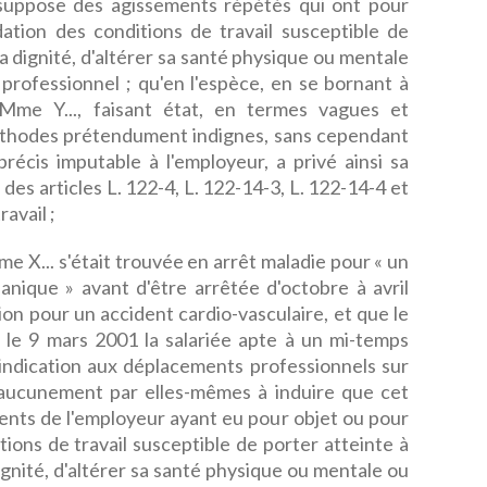
suppose des agissements répétés qui ont pour
ation des conditions de travail susceptible de
sa dignité, d'altérer sa santé physique ou mentale
rofessionnel ; qu'en l'espèce, en se bornant à
 Mme Y..., faisant état, en termes vagues et
éthodes prétendument indignes, sans cependant
récis imputable à l'employeur, a privé ainsi sa
des articles L. 122-4, L. 122-14-3, L. 122-14-4 et
avail ;
e X... s'était trouvée en arrêt maladie pour « un
anique » avant d'être arrêtée d'octobre à avril
tion pour un accident cardio-vasculaire, et que le
é le 9 mars 2001 la salariée apte à un mi-temps
indication aux déplacements professionnels sur
t aucunement par elles-mêmes à induire que cet
ments de l'employeur ayant eu pour objet ou pour
ions de travail susceptible de porter atteinte à
dignité, d'altérer sa santé physique ou mentale ou