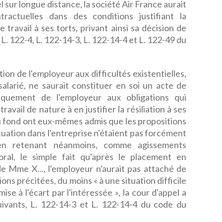
sur longue distance, la société Air France aurait
ractuelles dans des conditions justifiant la
de travail à ses torts, privant ainsi sa décision de
 L. 122-4, L. 122-14-3, L. 122-14-4 et L. 122-49 du
ion de l'employeur aux difficultés existentielles,
salarié, ne saurait constituer en soi un acte de
quement de l'employeur aux obligations qui
ravail de nature à en justifier la résiliation à ses
 du fond ont eux-mêmes admis que les propositions
situation dans l'entreprise n'étaient pas forcément
u'en retenant néanmoins, comme agissements
ral, le simple fait qu'après le placement en
de Mme X..., l'employeur n'aurait pas attaché de
ons précitées, du moins « à une situation difficile
se à l'écart par l'intéressée », la cour d'appel a
suivants, L. 122-14-3 et L. 122-14-4 du code du