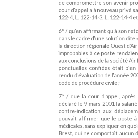
de compromettre son avenir profe
cour d'appel a à nouveau privé sa
122-4, L. 122-14-3, L. 122-14-4 et
6° / qu'en affirmant qu'à son ret
dans le cadre d'une solution dite «
la direction régionale Ouest d'Air
improbables à ce poste rendaient
aux conclusions de la société Air
ponctuelles confiées était bie
rendu d'évaluation de l'année 2002
code de procédure civile ;
7° / que la cour d'appel, après
déclaré le 9 mars 2001 la salar
contre-indication aux déplacem
pouvait affirmer que le poste à
médicales, sans expliquer en quoi
Brest, qui ne comportait aucun d