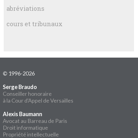
abréviations
cours et tribunaux
© 1996-2026
Serge Braudo
Conseiller honoraire
à la Cour d'Appel de Versailles
Alexis Baumann
Avocat au Barreau de Paris
Droit informatique
Propriété intellectuelle