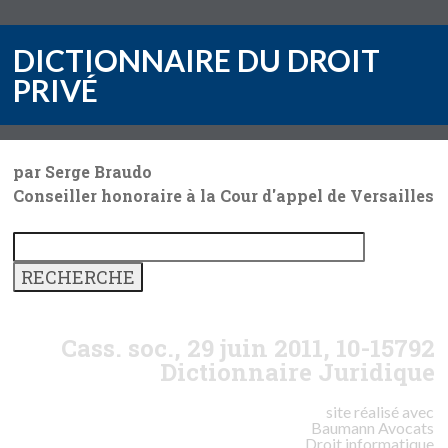
DICTIONNAIRE DU DROIT
PRIVÉ
par Serge Braudo
Conseiller honoraire à la Cour d'appel de Versailles
Cass. soc., 29 juin 2011, 10-15792
Dictionnaire Juridique
site réalisé avec
Baumann
Avocats
Droit informatique