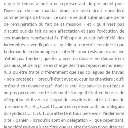
« que le temps alloué à un représentant du personnel pour
l'exercice de son mandat étant de plein droit considéré
comme temps de travail, ce salarié ne doit subir aucune perte
de rémunération du fait de sa mission » et « qu'il n'est pas
discuté que du fait de son affectation et sans l'exécution de
ses mandats représentatifs, Philippe X...aurait bénéficié des
indemnités revendiquées » ; qu'elle a toutefois considéré que
la demande en dommages et intérêts pour résistance abusive
n'était pas fondée ; que les pièces du dossier ne démontrent
pas au sujet de la prise en charge des frais repas que monsieur
X...a pu être traité différemment que ses collègues de travail
« non-protégés » lorsqu'il était avec eux sur les chantiers ; qu'il
prétend en revanche qu'il était le seul des salariés protégés à
ne pas percevoir cette indemnité lorsqu'il était en heures de
délégation et il verse à l'appui de ses dires les attestations de
messieurs A..., B..., C...et D..., autres représentants ou délégués
du syndicat C. F. D. T. qui attestent tous percevoir l'indemnité
dite « panier » lorsqu'ils sont en délégation » ; que cependant,
la société relève à juste titre que les attestations produites par