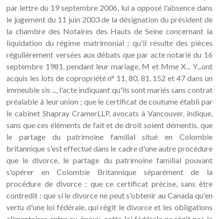
par lettre du 19 septembre 2006, lui a opposé l'absence dans
le jugement du 11 juin 2003 de la désignation du président de
la chambre des Notaires des Hauts de Seine concernant la
liquidation du régime matrimonial ; qu'il résulte des pièces
régulièrement versées aux débats que par acte notarié du 16
septembre 1981, pendant leur mariage, M et Mme X... Y...ont
acquis les lots de copropriété n° 11, 80, 81, 152 et 47 dans un
immeuble sis ..., l'acte indiquant qu'ils sont mariés sans contrat
préalable à leur union ; que le certificat de coutume établi par
le cabinet Shapray CramerLLP, avocats à Vancouver, indique,
sans que ces éléments de fait et de droit soient démentis, que
le partage du patrimoine familial situé en Colombie
britannique s'est effectué dans le cadre d'une autre procédure
que le divorce, le partage du patrimoine familial pouvant
s'opérer en Colombie Britannique séparément de la
procédure de divorce ; que ce certificat précise, sans être
contredit : que si le divorce ne peut s'obtenir au Canada qu'en
vertu d'une loi fédérale, qui régit le divorce et les obligations
alimentaires entre ex-époux, cette loi fédérale ne régit pas le