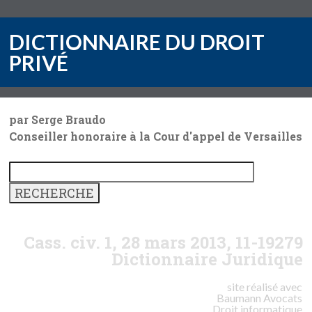
DICTIONNAIRE DU DROIT
PRIVÉ
par Serge Braudo
Conseiller honoraire à la Cour d'appel de Versailles
Cass. civ. 1, 28 mars 2013, 11-19279
Dictionnaire Juridique
site réalisé avec
Baumann
Avocats
Droit informatique