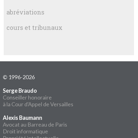
abréviations
cours et tribunaux
© 1996-2026
Serge Braudo
Conseiller honoraire
à la Cour d'Appel de Versailles
Alexis Baumann
Avocat au Barreau de Paris
Droit informatique