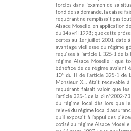
forclos dans l'examen de sa situ
fond de sa demande, la caisse fai
requérant ne remplissait pas tout
Alsace Moselle, en application de l'
du 14 avril 1998 ; que cette prése
certes au 1er juillet 2001, date à
avantage vieillesse du régime gén
requises à l'article L 325-1 de l
régime Alsace Moselle ; que tou
bénéfice de ce régime avaient ét
10° du II de l'article 325-1 de 
Monsieur X... était recevable à 
requérant faisait valoir que les
l'article 325-1 de la loi n°2002-7
du régime local dès lors que les
relevé du régime local d'assuran
qu'il exposait à l'appui des pièc
cotisé au régime Alsace Moselle 