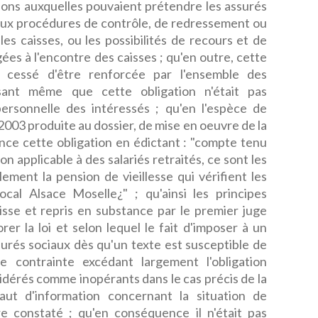
tions auxquelles pouvaient prétendre les assurés
 aux procédures de contrôle, de redressement ou
s caisses, ou les possibilités de recours et de
s à l'encontre des caisses ; qu'en outre, cette
it cessé d'être renforcée par l'ensemble des
isant même que cette obligation n'était pas
sonnelle des intéressés ; qu'en l'espèce de
er 2003 produite au dossier, de mise en oeuvre de la
ence cette obligation en édictant : "compte tenu
ion applicable à des salariés retraités, ce sont les
ement la pension de vieillesse qui vérifient les
ocal Alsace Moselle¿" ; qu'ainsi les principes
aisse et repris en substance par le premier juge
rer la loi et selon lequel le fait d'imposer à un
ssurés sociaux dès qu'un texte est susceptible de
ne contrainte excédant largement l'obligation
idérés comme inopérants dans le cas précis de la
ut d'information concernant la situation de
re constaté ; qu'en conséquence il n'était pas