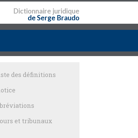
Dictionnaire
juridique
de Serge Braudo
iste des définitions
otice
bréviations
ours et tribunaux