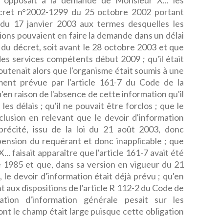
posait à la demande de Monsieur X... les
 décret n°2002-1299 du 25 octobre 2002 portant
3 du 17 janvier 2003 aux termes desquelles les
ions pouvaient en faire la demande dans un délai
 du décret, soit avant le 28 octobre 2003 et que
des services compétents début 2009 ; qu'il était
outenait alors que l'organisme était soumis à une
ment prévue par l'article 161-7 du Code de la
qu'en raison de l'absence de cette information qu'il
es délais ; qu'il ne pouvait être forclos ; que le
clusion en relevant que le devoir d'information
 précité, issu de la loi du 21 août 2003, donc
a pension du requérant et donc inapplicable ; que
... faisait apparaître que l'article 161-7 avait été
 1985 et que, dans sa version en vigueur du 21
e devoir d'information était déjà prévu ; qu'en
 aux dispositions de l'article R 112-2 du Code de
gation d'information générale pesait sur les
ont le champ était large puisque cette obligation