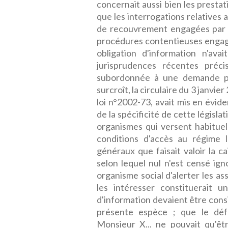
concernait aussi bien les presta
que les interrogations relatives
de recouvrement engagées par le
procédures contentieuses engagée
obligation d'information n'ava
jurisprudences récentes préc
subordonnée à une demande per
surcroît, la circulaire du 3 janvi
loi n°2002-73, avait mis en évid
de la spécificité de cette législat
organismes qui versent habituell
conditions d'accès au régime l
généraux que faisait valoir la c
selon lequel nul n'est censé igno
organisme social d'alerter les a
les intéresser constituerait u
d'information devaient être cons
présente espèce ; que le défa
Monsieur X... ne pouvait qu'êt