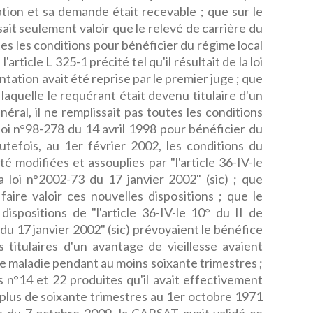
ation et sa demande était recevable ; que sur le
sait seulement valoir que le relevé de carrière du
es les conditions pour bénéficier du régime local
article L 325-1 précité tel qu'il résultait de la loi
ntation avait été reprise par le premier juge ; que
 laquelle le requérant était devenu titulaire d'un
éral, il ne remplissait pas toutes les conditions
a loi n°98-278 du 14 avril 1998 pour bénéficier du
tefois, au 1er février 2002, les conditions du
é modifiées et assouplies par "l'article 36-IV-le
la loi n°2002-73 du 17 janvier 2002" (sic) ; que
faire valoir ces nouvelles dispositions ; que le
 dispositions de "l'article 36-IV-le 10° du II de
3 du 17 janvier 2002" (sic) prévoyaient le bénéfice
 titulaires d'un avantage de vieillesse avaient
ce maladie pendant au moins soixante trimestres ;
es n°14 et 22 produites qu'il avait effectivement
plus de soixante trimestres au 1er octobre 1971