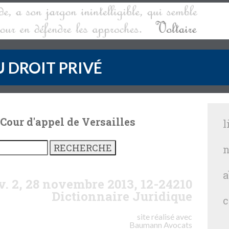
 DROIT PRIVÉ
 Cour d'appel de Versailles
l
n
a
iv. 2, 28 novembre 2013, 12-24210
Dictionnaire Juridique
c
site réalisé avec
Baumann
Avocats