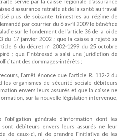
traite servie par la caisse régionale d'assurance
sse d'assurance retraite et de la santé au travail
otisé plus de soixante trimestres au régime de
emandé par courrier du 6 avril 2009 le bénéfice
adie sur le fondement de l'article 36 de la loi de
 du 17 janvier 2002 ; que la caisse a rejeté sa
article 6 du décret n° 2002-1299 du 25 octobre
ré ; que l'intéressé a saisi une juridiction de
sollicitant des dommages-intérêts ;
recours, l'arrêt énonce que l'article R. 112-2 du
d les organismes de sécurité sociale débiteurs
rmation envers leurs assurés et que la caisse ne
formation, sur la nouvelle législation intervenue,
e l'obligation générale d'information dont les
 sont débiteurs envers leurs assurés ne leur
 de ceux-ci, ni de prendre l'initiative de les