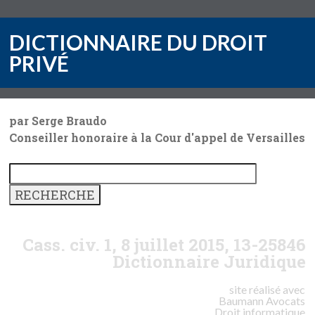
DICTIONNAIRE DU DROIT
PRIVÉ
par Serge Braudo
Conseiller honoraire à la Cour d'appel de Versailles
Cass. civ. 1, 8 juillet 2015, 13-25846
Dictionnaire Juridique
site réalisé avec
Baumann
Avocats
Droit informatique