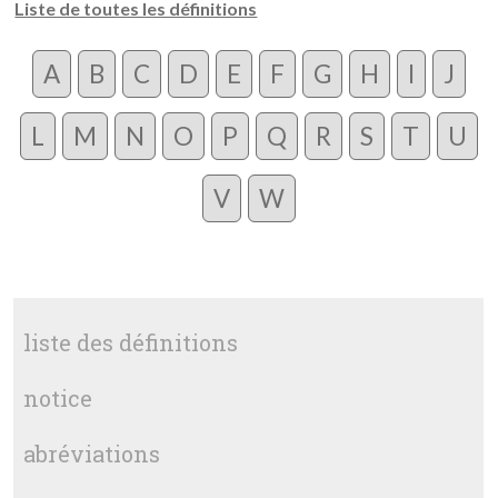
Liste de toutes les définitions
A
B
C
D
E
F
G
H
I
J
L
M
N
O
P
Q
R
S
T
U
V
W
liste des définitions
notice
abréviations