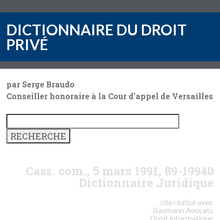
DICTIONNAIRE DU DROIT
PRIVÉ
par Serge Braudo
Conseiller honoraire à la Cour d'appel de Versailles
Cass. com., 5 mars 1991, 89-19940
Dictionnaire Juridique
site réalisé avec
Baumann
Avocats
Droit informatique