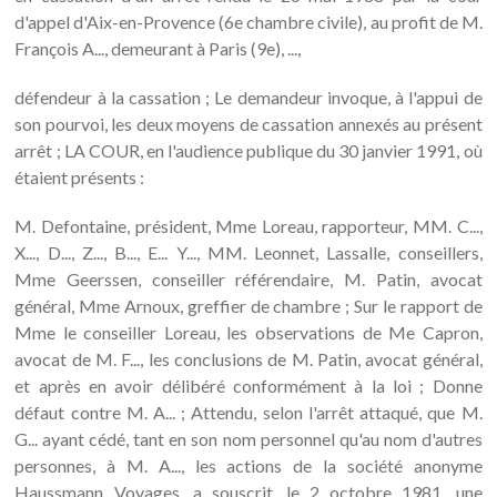
d'appel d'Aix-en-Provence (6e chambre civile), au profit de M.
François A..., demeurant à Paris (9e), ...,
défendeur à la cassation ; Le demandeur invoque, à l'appui de
son pourvoi, les deux moyens de cassation annexés au présent
arrêt ; LA COUR, en l'audience publique du 30 janvier 1991, où
étaient présents :
M. Defontaine, président, Mme Loreau, rapporteur, MM. C...,
X..., D..., Z..., B..., E... Y..., MM. Leonnet, Lassalle, conseillers,
Mme Geerssen, conseiller référendaire, M. Patin, avocat
général, Mme Arnoux, greffier de chambre ; Sur le rapport de
Mme le conseiller Loreau, les observations de Me Capron,
avocat de M. F..., les conclusions de M. Patin, avocat général,
et après en avoir délibéré conformément à la loi ; Donne
défaut contre M. A... ; Attendu, selon l'arrêt attaqué, que M.
G... ayant cédé, tant en son nom personnel qu'au nom d'autres
personnes, à M. A..., les actions de la société anonyme
Haussmann Voyages, a souscrit, le 2 octobre 1981, une