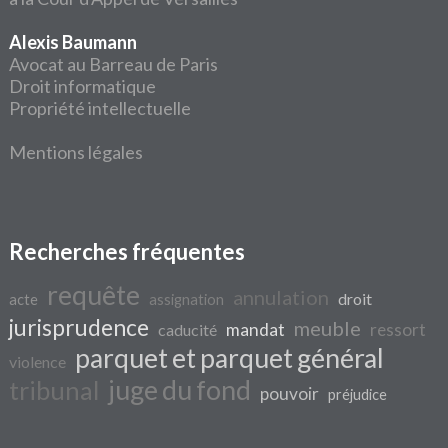
Alexis Baumann
Avocat au Barreau de Paris
Droit informatique
Propriété intellectuelle
Mentions légales
Recherches fréquentes
requête
annulation
droit
acte
assignation
jurisprudence
meuble
mandat
ressort
caducité
parquet et parquet général
violence
juge du fond
tribunal
pouvoir
préjudice