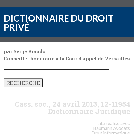
DICTIONNAIRE DU DROIT
PRIVÉ
par Serge Braudo
Conseiller honoraire à la Cour d'appel de Versailles
Cass. soc., 24 avril 2013, 12-11954
Dictionnaire Juridique
site réalisé avec
Baumann
Avocats
Droit informatique