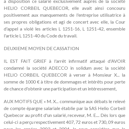
à disposition ce salarié exclusivement auprès de la société
HELIO CORBEIL QUEBECOR, elle avait ainsi concouru
positivement aux manquements de l'entreprise utilisatrice à
ses propres obligations et agi de concert avec elle, la Cour
d'appel a violé les articles L 1251-16, L 1251-42, ensemble
l'article L 1251-40 du Code du travail.
DEUXIEME MOYEN DE CASSATION
IL EST FAIT GRIEF à l'arrêt infirmatif attaqué d'AVOIR
condamné la société ADECCO in solidum avec la société
HELIO CORBEIL QUEBECOR à verser à Monsieur X... la
somme de 1000 € à titre de dommages et intérêts pour perte
de chance d'obtenir une participation et un intéressement,
AUX MOTIFS QUE « M. X... communique aux débats le relevé
de compte épargne salariale établie par la SAS Helio Corbeil
Quebecor au profit d'un salarié, receveur, M. E.... Dès lors que
celui-ci a perçu respectivement 407, 72 euros et 730, 09 euros
pour les années 2003 et 2004, la cour considère que le