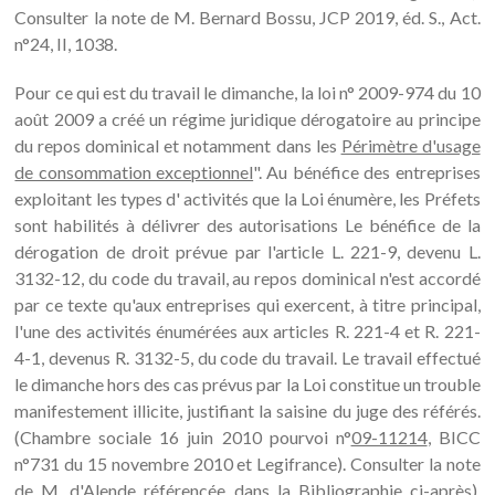
Consulter la note de M. Bernard Bossu, JCP 2019, éd. S., Act.
n°24, II, 1038.
Pour ce qui est du travail le dimanche, la loi n° 2009-974 du 10
août 2009 a créé un régime juridique dérogatoire au principe
du repos dominical et notamment dans les
Périmètre d'usage
de consommation exceptionnel
". Au bénéfice des entreprises
exploitant les types d' activités que la Loi énumère, les Préfets
sont habilités à délivrer des autorisations Le bénéfice de la
dérogation de droit prévue par l'article L. 221-9, devenu L.
3132-12, du code du travail, au repos dominical n'est accordé
par ce texte qu'aux entreprises qui exercent, à titre principal,
l'une des activités énumérées aux articles R. 221-4 et R. 221-
4-1, devenus R. 3132-5, du code du travail. Le travail effectué
le dimanche hors des cas prévus par la Loi constitue un trouble
manifestement illicite, justifiant la saisine du juge des référés.
(Chambre sociale 16 juin 2010 pourvoi n°
09-11214
, BICC
n°731 du 15 novembre 2010 et Legifrance). Consulter la note
de M. d'Alende référencée dans la Bibliographie ci-après).