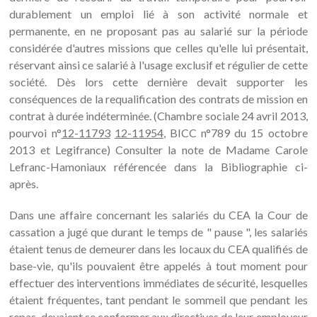
durablement un emploi lié à son activité normale et
permanente, en ne proposant pas au salarié sur la période
considérée d'autres missions que celles qu'elle lui présentait,
réservant ainsi ce salarié à l'usage exclusif et régulier de cette
société. Dès lors cette dernière devait supporter les
conséquences de la requalification des contrats de mission en
contrat à durée indéterminée. (Chambre sociale 24 avril 2013,
pourvoi n°
12-11793
12-11954
, BICC n°789 du 15 octobre
2013 et Legifrance) Consulter la note de Madame Carole
Lefranc-Hamoniaux référencée dans la Bibliographie ci-
après.
Dans une affaire concernant les salariés du CEA la Cour de
cassation a jugé que durant le temps de " pause ", les salariés
étaient tenus de demeurer dans les locaux du CEA qualifiés de
base-vie, qu'ils pouvaient être appelés à tout moment pour
effectuer des interventions immédiates de sécurité, lesquelles
étaient fréquentes, tant pendant le sommeil que pendant les
repas, devaient se conformer aux directives de leur employeur