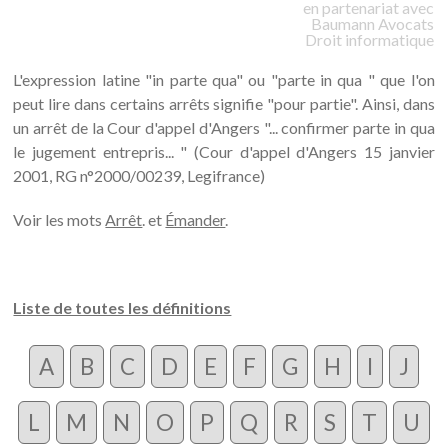
en partenariat avec
Baumann
Avocats
Droit informatique
L'expression latine "in parte qua" ou "parte in qua " que l'on
peut lire dans certains arrêts signifie "pour partie". Ainsi, dans
un arrêt de la Cour d'appel d'Angers "... confirmer parte in qua
le jugement entrepris... " (Cour d'appel d'Angers 15 janvier
2001, RG n°2000/00239, Legifrance)
Voir les mots
Arrêt
. et
Émander
.
Liste de toutes les définitions
A
B
C
D
E
F
G
H
I
J
L
M
N
O
P
Q
R
S
T
U