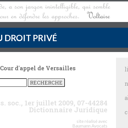
 DROIT PRIVÉ
 Cour d'appel de Versailles
l
n
a
s. soc., 1er juillet 2009, 07-44284
Dictionnaire Juridique
c
site réalisé avec
Baumann
Avocats