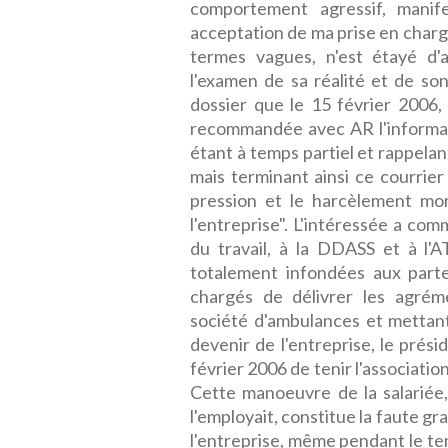
comportement agressif, manif
acceptation de ma prise en charge
termes vagues, n'est étayé d
l'examen de sa réalité et de son
dossier que le 15 février 2006, 
recommandée avec AR l'informan
étant à temps partiel et rappelant
mais terminant ainsi ce courrier
pression et le harcèlement mor
l'entreprise". L'intéressée a co
du travail, à la DDASS et à l'A
totalement infondées aux part
chargés de délivrer les agré
société d'ambulances et mettant
devenir de l'entreprise, le prés
février 2006 de tenir l'association
Cette manoeuvre de la salariée, 
l'employait, constitue la faute gr
l'entreprise, même pendant le te