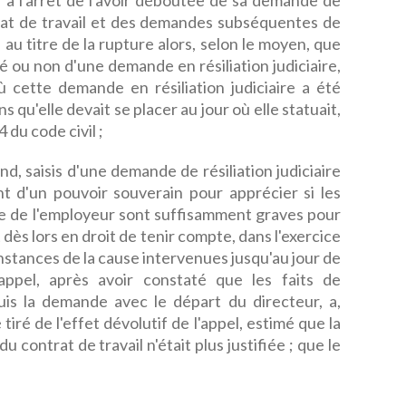
ef à l'arrêt de l'avoir déboutée de sa demande de
ntrat de travail et des demandes subséquentes de
au titre de la rupture alors, selon le moyen, que
é ou non d'une demande en résiliation judiciaire,
ù cette demande en résiliation judiciaire a été
qu'elle devait se placer au jour où elle statuait,
4 du code civil ;
d, saisis d'une demande de résiliation judiciaire
nt d'un pouvoir souverain pour apprécier si les
e de l'employeur sont suffisamment graves pour
t dès lors en droit de tenir compte, dans l'exercice
onstances de la cause intervenues jusqu'au jour de
appel, après avoir constaté que les faits de
is la demande avec le départ du directeur, a,
tiré de l'effet dévolutif de l'appel, estimé que la
u contrat de travail n'était plus justifiée ; que le