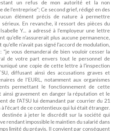
estant un refus de mon autorité et la non
 de l'entreprise"; Ce second grief, rédigé en des
'aucun élément précis de nature à permettre
 sérieux. En revanche, il ressort des pièces du
Isabelle Y... a adressé à l'employeur une lettre
t qu'elle n'assurerait plus aucune permanence,
 qu'elle n'avait pas signé l'accord de modulation,
 : "je vous demanderai de bien vouloir cesser la
al de votre part envers tout le personnel de
mmuniqué une copie de cette lettre à l'inspection
TSU, diffusant ainsi des accusations graves et
enaires de l'EURL, notamment aux organismes
ments permettant le fonctionnement de cette
 ainsi gravement en danger la réputation et le
ident de l'ATSU lui demandant par courrier du 21
 à l'écart de ce contentieux qui lui était étranger.
destinée à jeter le discrédit sur la société qui
ave rendant impossible le maintien du salarié dans
mps limité du préavis. Il convient par conséquent