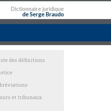
Dictionnaire
juridique
de Serge Braudo
iste des définitions
otice
bréviations
ours et tribunaux