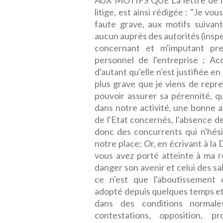
AUX MOTIFS QUE La lettre de lice
litige, est ainsi rédigée : "Je vo
faute grave, aux motifs suivan
aucun auprès des autorités (insp
concernant et m'imputant pre
personnel de l'entreprise ; Acc
d'autant qu'elle n'est justifiée e
plus grave que je viens de repren
pouvoir assurer sa pérennité, 
dans notre activité, une bonne a
de l'Etat concernés, l'absence d
donc des concurrents qui n'hési
notre place; Or, en écrivant à l
vous avez porté atteinte à ma ré
danger son avenir et celui des sa
ce n'est que l'aboutissement
adopté depuis quelques temps et 
dans des conditions normale
contestations, opposition, p