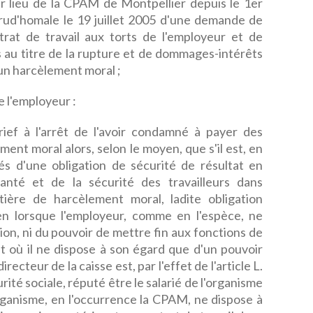
er lieu de la CPAM de Montpellier depuis le 1er
n prud'homale le 19 juillet 2005 d'une demande de
ntrat de travail aux torts de l'employeur et de
 au titre de la rupture et de dommages-intérêts
'un harcèlement moral ;
 l'employeur :
rief à l'arrêt de l'avoir condamné à payer des
nt moral alors, selon le moyen, que s'il est, en
iés d'une obligation de sécurité de résultat en
anté et de la sécurité des travailleurs dans
ière de harcèlement moral, ladite obligation
n lorsque l'employeur, comme en l'espèce, ne
ion, ni du pouvoir de mettre fin aux fonctions de
t où il ne dispose à son égard que d'un pouvoir
 directeur de la caisse est, par l'effet de l'article L.
urité sociale, réputé être le salarié de l'organisme
organisme, en l'occurrence la CPAM, ne dispose à