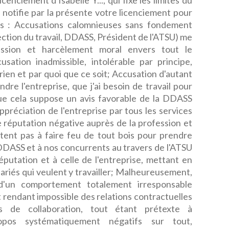
nciement d'Isabelle Y..., qui fixe les limites du
us notifie par la présente votre licenciement pour
ts : Accusations calomnieuses sans fondement
ection du travail, DDASS, Président de l'ATSU) me
ssion et harcèlement moral envers tout le
usation inadmissible, intolérable par principe,
n rien et par quoi que ce soit; Accusation d'autant
dre l'entreprise, que j'ai besoin de travail pour
que cela suppose un avis favorable de la DDASS
ppréciation de l'entreprise par tous les services
e réputation négative auprès de la profession et
tent pas à faire feu de tout bois pour prendre
a DDASS et à nos concurrents au travers de l'ATSU
putation et à celle de l'entreprise, mettant en
lariés qui veulent y travailler; Malheureusement,
 d'un comportement totalement irresponsable
rendant impossible des relations contractuelles
s de collaboration, tout étant prétexte à
ropos systématiquement négatifs sur tout,