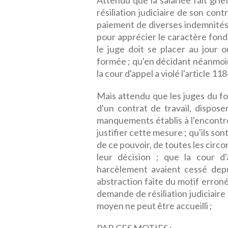
Attendu que la salariée fait gri
résiliation judiciaire de son co
paiement de diverses indemnités 
pour apprécier le caractère fond
le juge doit se placer au jour o
formée ; qu'en décidant néanmoins 
la cour d'appel a violé l'article 118
Mais attendu que les juges du fon
d'un contrat de travail, dispose
manquements établis à l'encontr
justifier cette mesure ; qu'ils son
de ce pouvoir, de toutes les circ
leur décision ; que la cour d'
harcèlement avaient cessé depu
abstraction faite du motif erroné 
demande de résiliation judiciaire d
moyen ne peut être accueilli ;