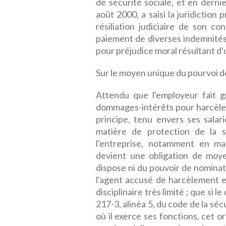
de sécurité sociale, et en derni
août 2000, a saisi la juridictio
résiliation judiciaire de son co
paiement de diverses indemnités
pour préjudice moral résultant d
Sur le moyen unique du pourvoi de
Attendu que l'employeur fait g
dommages-intérêts pour harcèleme
principe, tenu envers ses salar
matière de protection de la s
l'entreprise, notamment en mat
devient une obligation de moye
dispose ni du pouvoir de nominat
l'agent accusé de harcèlement e
disciplinaire très limité ; que si le
217-3, alinéa 5, du code de la séc
où il exerce ses fonctions, cet 