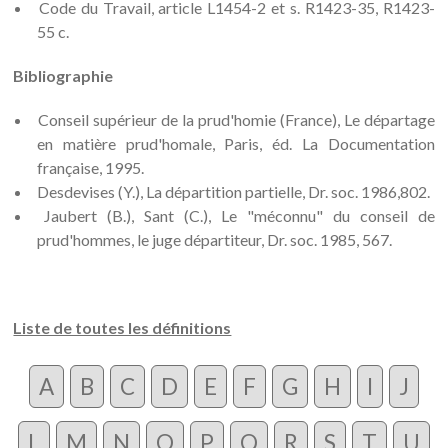
Code du Travail, article L1454-2 et s. R1423-35, R1423-
55 c.
Bibliographie
Conseil supérieur de la prud'homie (France), Le départage
en matière prud'homale, Paris, éd. La Documentation
française, 1995.
Desdevises (Y.), La départition partielle, Dr. soc. 1986,802.
Jaubert (B.), Sant (C.), Le "méconnu" du conseil de
prud'hommes, le juge départiteur, Dr. soc. 1985, 567.
Liste de toutes les définitions
A
B
C
D
E
F
G
H
I
J
L
M
N
O
P
Q
R
S
T
U