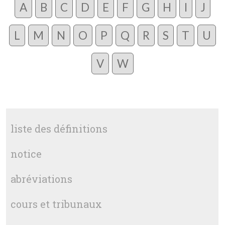
A
B
C
D
E
F
G
H
I
J
L
M
N
O
P
Q
R
S
T
U
V
W
liste des définitions
notice
abréviations
cours et tribunaux