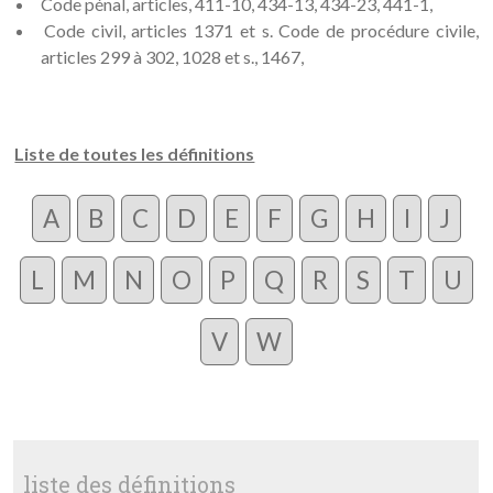
Code pénal, articles, 411-10, 434-13, 434-23, 441-1,
Code civil, articles 1371 et s. Code de procédure civile,
articles 299 à 302, 1028 et s., 1467,
Liste de toutes les définitions
A
B
C
D
E
F
G
H
I
J
L
M
N
O
P
Q
R
S
T
U
V
W
liste des définitions