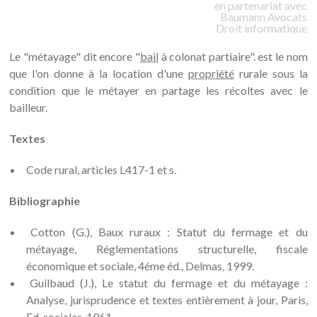
en partenariat avec
Baumann
Avocats
Droit informatique
Le "métayage" dit encore "
bail
à colonat partiaire". est le nom
que l'on donne à la location d'une
propriété
rurale sous la
condition que le métayer en partage les récoltes avec le
bailleur.
Textes
Code rural, articles L417-1 et s.
Bibliographie
Cotton (G.), Baux ruraux : Statut du fermage et du
métayage, Réglementations structurelle, fiscale
économique et sociale, 4éme éd., Delmas, 1999.
Guilbaud (J.), Le statut du fermage et du métayage :
Analyse, jurisprudence et textes entièrement à jour, Paris,
Ed. sociales, 1961.