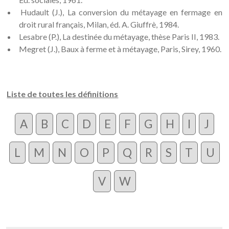
Hudault (J.), La conversion du métayage en fermage en
droit rural français, Milan, éd. A. Giuffrè, 1984.
Lesabre (P.), La destinée du métayage, thèse Paris II, 1983.
Megret (J.), Baux à ferme et à métayage, Paris, Sirey, 1960.
Liste de toutes les définitions
A
B
C
D
E
F
G
H
I
J
L
M
N
O
P
Q
R
S
T
U
V
W