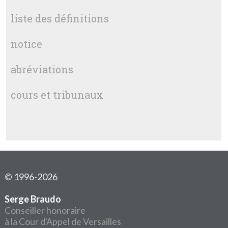
liste des définitions
notice
abréviations
cours et tribunaux
© 1996-2026
Serge Braudo
Conseiller honoraire
à la Cour d'Appel de Versailles