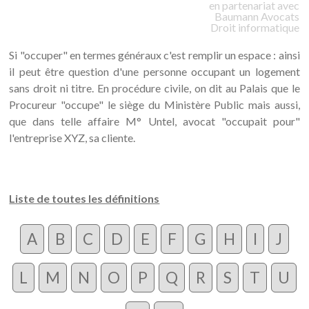
en partenariat avec
Baumann
Avocats
Droit informatique
Si "occuper" en termes généraux c'est remplir un espace : ainsi
il peut être question d'une personne occupant un logement
sans droit ni titre. En procédure civile, on dit au Palais que le
Procureur "occupe" le siège du Ministère Public mais aussi,
que dans telle affaire M° Untel, avocat "occupait pour"
l'entreprise XYZ, sa cliente.
Liste de toutes les définitions
A
B
C
D
E
F
G
H
I
J
L
M
N
O
P
Q
R
S
T
U