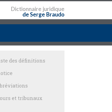
Dictionnaire
juridique
de Serge Braudo
iste des définitions
otice
bréviations
ours et tribunaux