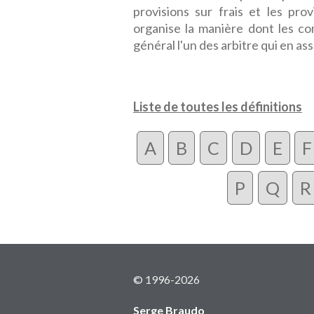
provisions sur frais et les pro
organise la manière dont les c
général l'un des arbitre qui en ass
Liste de toutes les définitions
A
B
C
D
E
F
P
Q
R
© 1996-2026
Serge Braudo