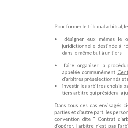
Pour former le tribunal arbitral, l
désigner eux mêmes le ou
juridictionnelle destinée à r
dans le même but à un tiers
faire organiser la procédu
appelée communément
Cent
d'arbitres préselectionnés et 
investir les
arbitres
choisis p
tiers arbitre qui présidera la ju
Dans tous ces cas envisagés ci-
parties et d'autre part, les pers
convention dite " Contrat d'ar
d'opérer, l'arbitre n'est pas l'a