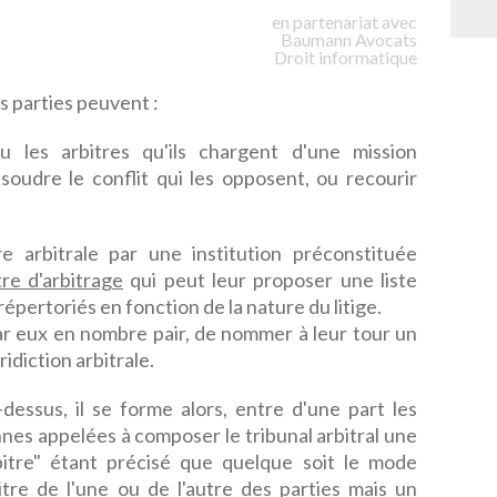
en partenariat avec
Baumann
Avocats
Droit informatique
es parties peuvent :
 les arbitres qu'ils chargent d'une mission
ésoudre le conflit qui les opposent, ou recourir
re arbitrale par une institution préconstituée
re d'arbitrage
qui peut leur proposer une liste
répertoriés en fonction de la nature du litige.
ar eux en nombre pair, de nommer à leur tour un
ridiction arbitrale.
dessus, il se forme alors, entre d'une part les
onnes appelées à composer le tribunal arbitral une
bitre" étant précisé que quelque soit le mode
rbitre de l'une ou de l'autre des parties mais un