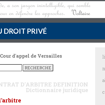
 DROIT PRIVÉ
 Cour d'appel de Versailles
l
n
a
NTRAT D'ARBITRE
DEFINITION
Dictionnaire juridique
c
'arbitre