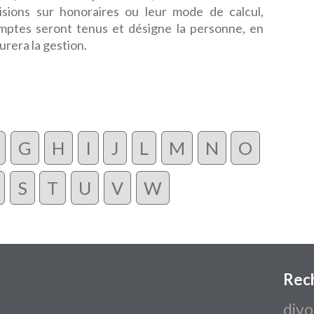
visions sur honoraires ou leur mode de calcul,
omptes seront tenus et désigne la personne, en
urera la gestion.
G
H
I
J
L
M
N
O
S
T
U
V
W
Rec
divo