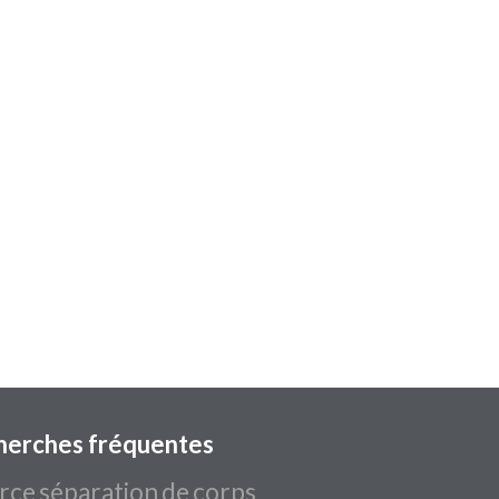
herches fréquentes
rce séparation de corps