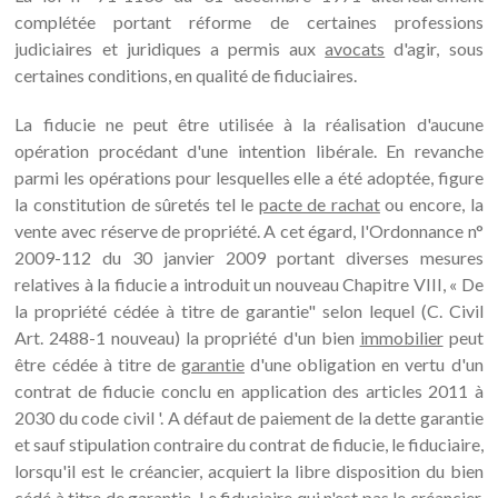
complétée portant réforme de certaines professions
judiciaires et juridiques a permis aux
avocats
d'agir, sous
certaines conditions, en qualité de fiduciaires.
La fiducie ne peut être utilisée à la réalisation d'aucune
opération procédant d'une intention libérale. En revanche
parmi les opérations pour lesquelles elle a été adoptée, figure
la constitution de sûretés tel le
pacte de rachat
ou encore, la
vente avec réserve de propriété. A cet égard, l'Ordonnance n°
2009-112 du 30 janvier 2009 portant diverses mesures
relatives à la fiducie a introduit un nouveau Chapitre VIII, « De
la propriété cédée à titre de garantie" selon lequel (C. Civil
Art. 2488-1 nouveau) la propriété d'un bien
immobilier
peut
être cédée à titre de
garantie
d'une obligation en vertu d'un
contrat de fiducie conclu en application des articles 2011 à
2030 du code civil '. A défaut de paiement de la dette garantie
et sauf stipulation contraire du contrat de fiducie, le fiduciaire,
lorsqu'il est le créancier, acquiert la libre disposition du bien
cédé à titre de garantie. Le fiduciaire qui n'est pas le créancier,