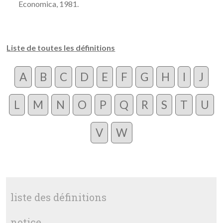
Economica, 1981.
Liste de toutes les définitions
A
B
C
D
E
F
G
H
I
J
L
M
N
O
P
Q
R
S
T
U
V
W
liste des définitions
notice