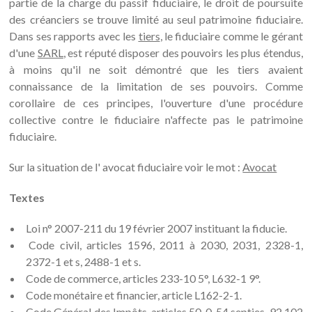
partie de la charge du passif fiduciaire, le droit de poursuite
des créanciers se trouve limité au seul patrimoine fiduciaire.
Dans ses rapports avec les
tiers
, le fiduciaire comme le gérant
d'une
SARL
, est réputé disposer des pouvoirs les plus étendus,
à moins qu'il ne soit démontré que les tiers avaient
connaissance de la limitation de ses pouvoirs. Comme
corollaire de ces principes, l'ouverture d'une procédure
collective contre le fiduciaire n'affecte pas le patrimoine
fiduciaire.
Sur la situation de l' avocat fiduciaire voir le mot :
Avocat
Textes
Loi n° 2007-211 du 19 février 2007 instituant la fiducie.
Code civil, articles 1596, 2011 à 2030, 2031, 2328-1,
2372-1 et s, 2488-1 et s.
Code de commerce, articles 233-10 5°, L632-1 9°.
Code monétaire et financier, article L162-2-1.
Code Général des Impôts, articles 50-0, 54 septies, 92,102