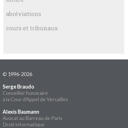
abréviations
cours et tribunaux
© 1996-2026
Serge Braudo
Conseiller honoraire
à la Cour d'Appel de Versailles
Alexis Baumann
Avocat au Barreau de Paris
Droit informatique