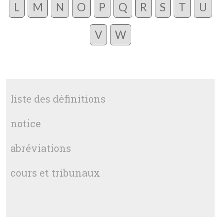
L
M
N
O
P
Q
R
S
T
U
V
W
liste des définitions
notice
abréviations
cours et tribunaux