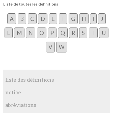
Liste de toutes les définitions
A
B
C
D
E
F
G
H
I
J
L
M
N
O
P
Q
R
S
T
U
V
W
liste des définitions
notice
abréviations