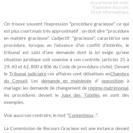
en partenariat avec
Baumann
Avocats
Droit informatique
On trouve souvent l'expression "procédure gracieuse" ce qui
est plus court mais très approximatif : on doit dire "procédure
en matière gracieuse". L'adjectif "gracieuse", caractérise une
procédure, lorsque, en l'absence d'un conflit d'intérêts, le
tribunal est saisi d'une demande dont la loi exige qu'une
situation juridique soit soumise à son contrôle. (articles 25 à
29, 60 et 62, 800 à 806 du Code de procédure civile). Devant
le
Tribunal judiciaire
ces affaires sont débattues en
Chambre
du Conseil
. Les
demande en mainlevée
d'
opposition
à
mariage; les demande de changement de
régime matrimonial
,
les procédures devant le
Juge des Tutelles
en sont des
exemples.
Voir aussi son contraire, le mot "
Contentieux
;".
La Commission de Recours Gracieux est une instance devant