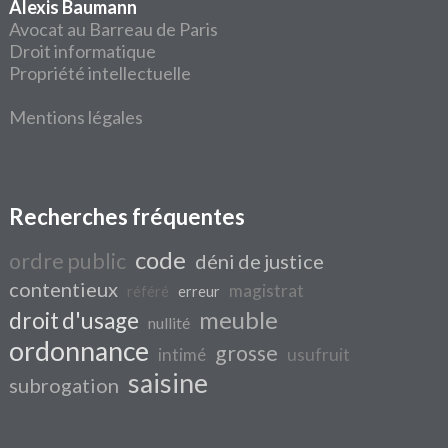
Alexis Baumann
Avocat au Barreau de Paris
Droit informatique
Propriété intellectuelle
Mentions légales
Recherches fréquentes
code
ordre public
déni de justice
contentieux
magistrat
référé
erreur
meuble
droit d'usage
nullité
ordonnance
grosse
intimé
usufruit
saisine
subrogation