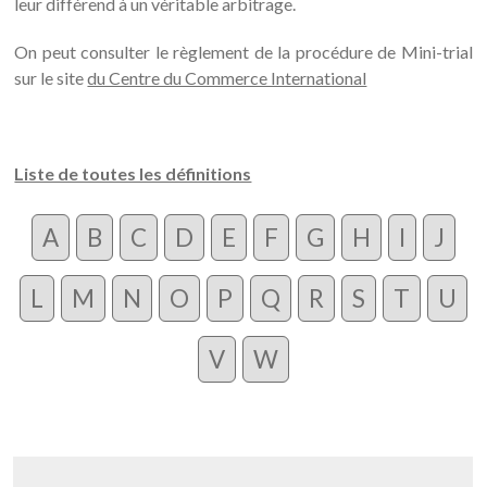
leur différend à un véritable arbitrage.
On peut consulter le règlement de la procédure de Mini-trial
sur le site
du Centre du Commerce International
Liste de toutes les définitions
A
B
C
D
E
F
G
H
I
J
L
M
N
O
P
Q
R
S
T
U
V
W