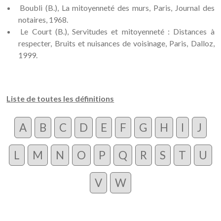
Boubli (B.), La mitoyenneté des murs, Paris, Journal des
notaires, 1968.
Le Court (B.), Servitudes et mitoyenneté : Distances à
respecter, Bruits et nuisances de voisinage, Paris, Dalloz,
1999.
Liste de toutes les définitions
A
B
C
D
E
F
G
H
I
J
L
M
N
O
P
Q
R
S
T
U
V
W