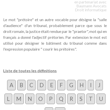
en partenariat avec
Baumann
Avocats
Droit informatique
Le mot "prétoire" et un autre vocable pour désigne la "salle
d'audience" d'un tribunal, probablement parce que sous le
droit romain, la justice était rendue par le "praetor", mot qui en
français a donné l'adjectif prétorien. Par extension le mot est
utilisé pour désigner le bâtiment du tribunal comme dans
l'expression populaire " courir les prétoires".
Liste de toutes les définitions
A
B
C
D
E
F
G
H
I
J
L
M
N
O
P
Q
R
S
T
U