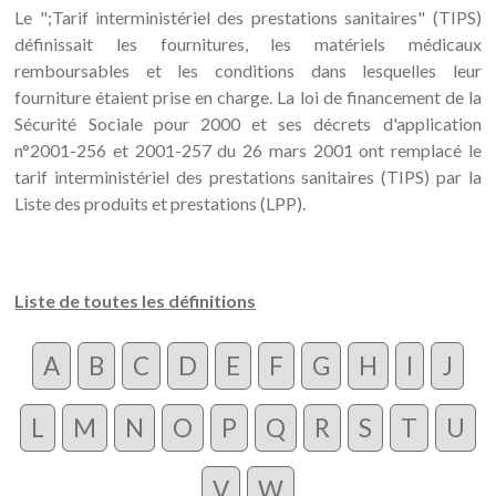
Le ";Tarif interministériel des prestations sanitaires" (TIPS)
définissait les fournitures, les matériels médicaux
remboursables et les conditions dans lesquelles leur
fourniture étaient prise en charge. La loi de financement de la
Sécurité Sociale pour 2000 et ses décrets d'application
n°2001-256 et 2001-257 du 26 mars 2001 ont remplacé le
tarif interministériel des prestations sanitaires (TIPS) par la
Liste des produits et prestations (LPP).
Liste de toutes les définitions
A
B
C
D
E
F
G
H
I
J
L
M
N
O
P
Q
R
S
T
U
V
W