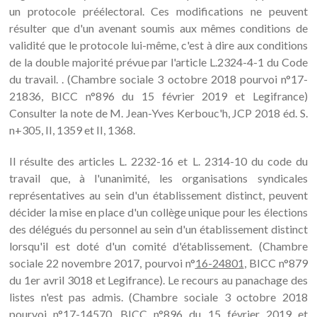
un protocole préélectoral. Ces modifications ne peuvent
résulter que d'un avenant soumis aux mêmes conditions de
validité que le protocole lui-même, c'est à dire aux conditions
de la double majorité prévue par l'article L.2324-4-1 du Code
du travail. . (Chambre sociale 3 octobre 2018 pourvoi n°17-
21836, BICC n°896 du 15 février 2019 et Legifrance)
Consulter la note de M. Jean-Yves Kerbouc'h, JCP 2018 éd. S.
n+305, II, 1359 et II, 1368.
Il résulte des articles L. 2232-16 et L. 2314-10 du code du
travail que, à l'unanimité, les organisations syndicales
représentatives au sein d'un établissement distinct, peuvent
décider la mise en place d'un collège unique pour les élections
des délégués du personnel au sein d'un établissement distinct
lorsqu'il est doté d'un comité d'établissement. (Chambre
sociale 22 novembre 2017, pourvoi n°
16-24801
, BICC n°879
du 1er avril 3018 et Legifrance). Le recours au panachage des
listes n'est pas admis. (Chambre sociale 3 octobre 2018
pourvoi n°17-14570, BICC n°896 du 15 février 2019 et