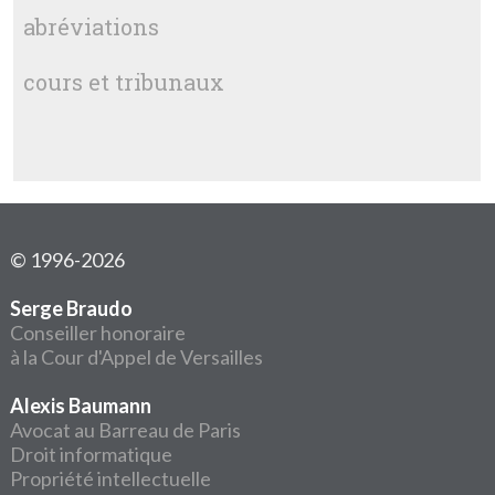
abréviations
cours et tribunaux
© 1996-2026
Serge Braudo
Conseiller honoraire
à la Cour d'Appel de Versailles
Alexis Baumann
Avocat au Barreau de Paris
Droit informatique
Propriété intellectuelle