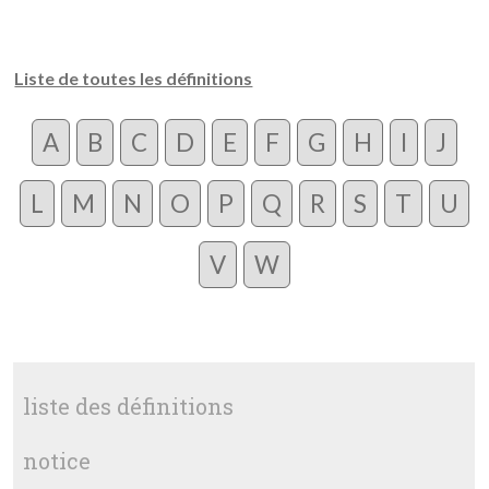
Liste de toutes les définitions
A
B
C
D
E
F
G
H
I
J
L
M
N
O
P
Q
R
S
T
U
V
W
liste des définitions
notice