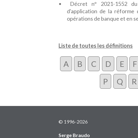
Décret n° 2021-1552 du
d'application de la réforme
opérations de banque et en s
Liste de toutes les définitions
A
B
C
D
E
F
P
Q
R
© 1996-2026
Serge Braudo