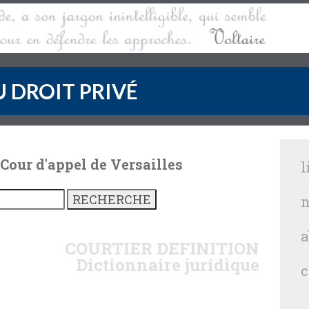
 DROIT PRIVÉ
 Cour d'appel de Versailles
l
n
a
COURTIER
DEFINITION
Dictionnaire juridique
c