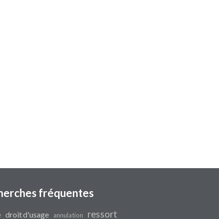
herches fréquentes
ressort
e
droit d'usage
annulation