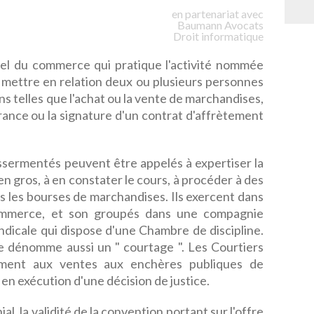
en partenariat avec
Baumann
Avocats
Droit informatique
nel du commerce qui pratique l'activité nommée
de mettre en relation deux ou plusieurs personnes
ns telles que l'achat ou la vente de marchandises,
urance ou la signature d'un contrat d'affrètement
ssermentés peuvent être appelés à expertiser la
en gros, à en constater le cours, à procéder à des
 les bourses de marchandises. Ils exercent dans
mmerce, et son groupés dans une compagnie
dicale qui dispose d'une Chambre de discipline.
e dénomme aussi un " courtage ". Les Courtiers
ment aux ventes aux enchères publiques de
n exécution d'une décision de justice.
, la validité de la convention portant sur l'offre