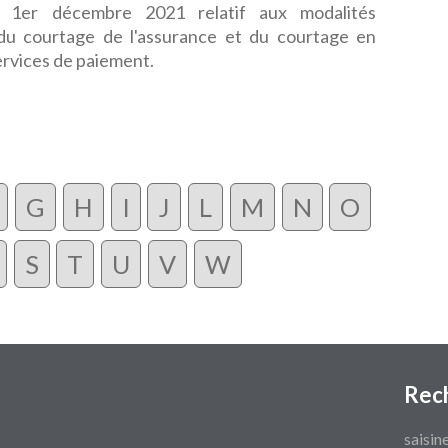
 1er décembre 2021 relatif aux modalités
 du courtage de l'assurance et du courtage en
ervices de paiement.
G
H
I
J
L
M
N
O
S
T
U
V
W
Rec
saisin