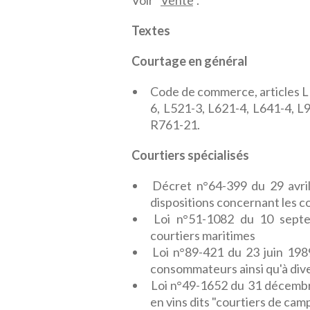
Voir "
Vente
".
Textes
Courtage en général
Code de commerce, articles L1
6, L521-3, L621-4, L641-4, L
R761-21.
Courtiers spécialisés
Décret n°64-399 du 29 avril
dispositions concernant les 
Loi n°51-1082 du 10 sept
courtiers maritimes
Loi n°89-421 du 23 juin 1989
consommateurs ainsi qu'à dive
Loi n°49-1652 du 31 décembr
en vins dits "courtiers de ca