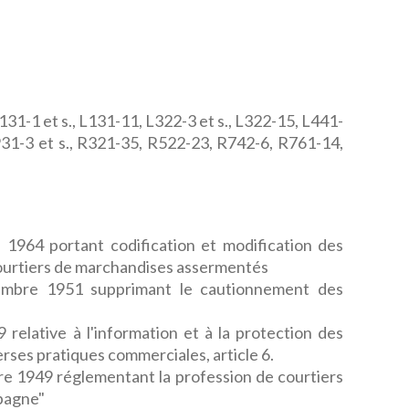
31-1 et s., L131-11, L322-3 et s., L322-15, L441-
931-3 et s., R321-35, R522-23, R742-6, R761-14,
 1964 portant codification et modification des
courtiers de marchandises assermentés
embre 1951 supprimant le cautionnement des
 relative à l'information et à la protection des
rses pratiques commerciales, article 6.
e 1949 réglementant la profession de courtiers
mpagne"