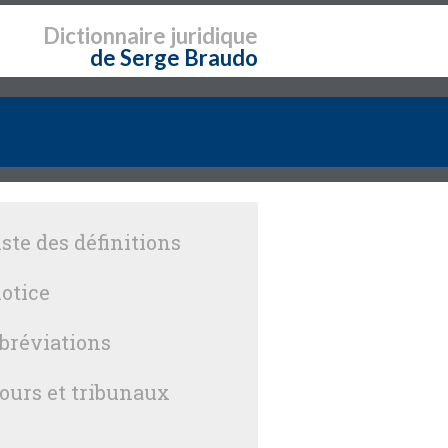
Dictionnaire
juridique
de Serge Braudo
iste des définitions
otice
bréviations
ours et tribunaux