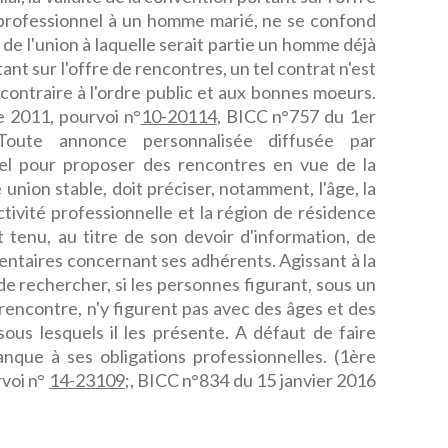
professionnel à un homme marié, ne se confond
é de l'union à laquelle serait partie un homme déjà
ant sur l'offre de rencontres, un tel contrat n'est
ontraire à l'ordre public et aux bonnes moeurs.
 2011, pourvoi n°
10-20114
, BICC n°757 du 1er
Toute annonce personnalisée diffusée par
nnel pour proposer des rencontres en vue de la
 union stable, doit préciser, notamment, l'âge, la
activité professionnelle et la région de résidence
 tenu, au titre de son devoir d'information, de
entaires concernant ses adhérents. Agissant à la
 de rechercher, si les personnes figurant, sous un
rencontre, n'y figurent pas avec des âges et des
ous lesquels il les présente. A défaut de faire
anque à ses obligations professionnelles. (1ère
rvoi n°
14-23109
;, BICC n°834 du 15 janvier 2016