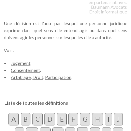
en partenariat avec
Baumann
Avocats
Droit informatique
Une décision est l'acte par lesquel une personne juridique
exprime dans quel sens elle entend agir ou dans quel sens
doivent agir les personnes sur lesquelles elle a autorité.
Voir :
Jugement
.
Consentement
.
Arbitrage
.
Droit
.
Participation
.
Liste de toutes les définitions
A
B
C
D
E
F
G
H
I
J