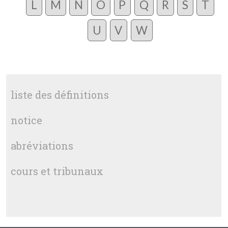
L
M
N
O
P
Q
R
S
T
U
V
W
liste des définitions
notice
abréviations
cours et tribunaux