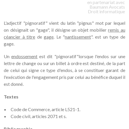
en partenariat avec
Baumann
Avocats
Droit informatique
L'adjectif "pignoratif" vient du latin "pignus" mot par lequel
on désignait un "gage", il désigne un objet mobilier
remis au
céancier à titre
de
gage
. Le "
nantissement
". est un type de
gage.
Un
endossement
est dit "pignoratif"lorsque l'endos sur une
lettre de change ou sur un billet à ordre est destiné, de la part
de celui qui signe ce type d'endos, à se constituer garant de
l'exécution de l'engagement pris par celui au bénéfice duquel il
est donné.
Textes
Code de Commerce, article L521-1.
Code civil, articles 2071 et s.
Bibliographie