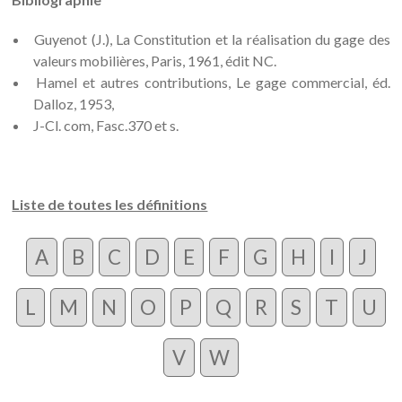
Guyenot (J.), La Constitution et la réalisation du gage des
valeurs mobilières, Paris, 1961, édit NC.
Hamel et autres contributions, Le gage commercial, éd.
Dalloz, 1953,
J-Cl. com, Fasc.370 et s.
Liste de toutes les définitions
A
B
C
D
E
F
G
H
I
J
L
M
N
O
P
Q
R
S
T
U
V
W