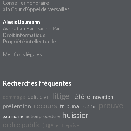
Conseiller honoraire
à la Cour d'Appel de Versailles
Alexis Baumann
Avocat au Barreau de Paris
Droit informatique
Propriété intellectuelle
Mentions légales
Recherches fréquentes
litige
référé
délit civil
dommage
novation
preuve
recours
prétention
tribunal
saisine
huissier
action procédure
patrimoine
ordre public
juge
entreprise