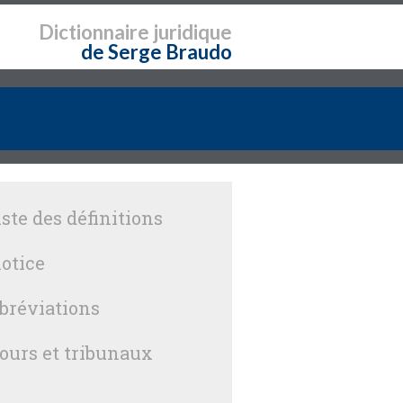
Dictionnaire
juridique
de Serge Braudo
iste des définitions
otice
bréviations
ours et tribunaux