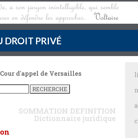
 DROIT PRIVÉ
 Cour d'appel de Versailles
l
n
a
SOMMATION
DEFINITION
Dictionnaire juridique
c
ion