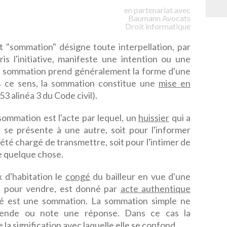
en partenariat avec
Baumann
Avocats
Droit informatique
t "sommation" désigne toute interpellation, par
is l'initiative, manifeste une intention ou une
 la sommation prend généralement la forme d'une
s ce sens, la sommation constitue une
mise en
3 alinéa 3 du Code civil).
sommation est l'acte par lequel, un
huissier
qui a
se présente à une autre, soit pour l'informer
 été chargé de transmettre, soit pour l'intimer de
re quelque chose.
 d'habitation le
congé
du bailleur en vue d'une
ou pour vendre, est donné par
acte authentique
gé est une sommation. La sommation simple ne
ttende ou note une réponse. Dans ce cas la
e la
signification
avec laquelle elle se confond.