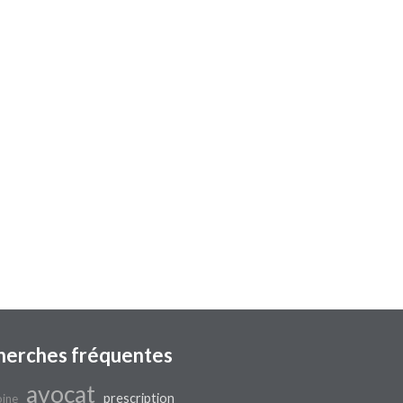
herches fréquentes
avocat
prescription
oine