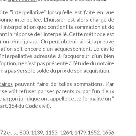
e "interpellative" lorsqu'elle est faite en vue
onne interpellée. L'huissier est alors chargé de
e l'interpellation que contient la sommation et de
nt la réponse de l'interpellé. Cette méthode est
ir un
témoignage
. On peut obtenir ainsi, la preuve
isation soit encore d'un acquiescement. Le cas le
interpellative adressée à l'acquéreur d'un bien
 l'option, ne s'est pas présenté à l'étude du notaire
n'a pas versé le solde du prix de son acquisition.
taires
peuvent faire de telles sommations. Par
se voit refuser par ses parents ou par l'un d'eux
le jargon juridique ont appelle cette formalité un "
art.154 du Code civil).
 772 et s., 800, 1139, 1153, 1264, 1479,1652, 1656