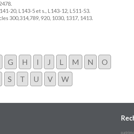
 2478.
41-20, L143-5 et s., L143-12, L511-53.
icles 300,314,789, 920, 1030, 1317, 1413.
G
H
I
J
L
M
N
O
S
T
U
V
W
Rec
patrim