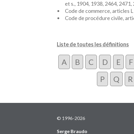
et s., 1904, 1938, 2464, 2471,
Code de commerce, articles L1
Code de procédure civile, art
Liste de toutes les définitions
A
B
C
D
E
F
P
Q
R
© 1996-2026
Serge Braudo