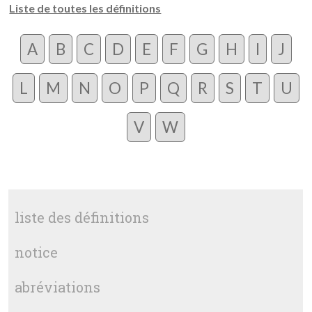
Liste de toutes les définitions
A
B
C
D
E
F
G
H
I
J
L
M
N
O
P
Q
R
S
T
U
V
W
liste des définitions
notice
abréviations