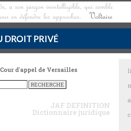
 DROIT PRIVÉ
 Cour d'appel de Versailles
l
n
a
JAF
DEFINITION
Dictionnaire juridique
c