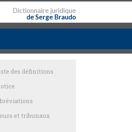
Dictionnaire
juridique
de Serge Braudo
iste des définitions
otice
bréviations
ours et tribunaux