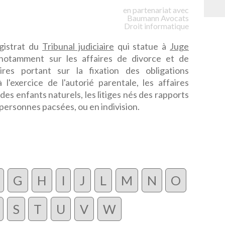
en partenariat avec
Baumann
Avocats
Droit informatique
gistrat du
Tribunal judiciaire
qui statue à
Juge
otamment sur les affaires de divorce et de
ires portant sur la fixation des obligations
à l'exercice de l'autorié parentale, les affaires
es enfants naturels, les litiges nés des rapports
personnes pacsées, ou en indivision.
G
H
I
J
L
M
N
O
S
T
U
V
W