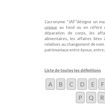
L'acronyme "JAF"désigne un ma
unique
au fond ou en référé n
déparation de corps, les affa
alimentaires, les affaires liées 
relatives au changement de nom d
patrimoniaux entre époux, entre 
Liste de toutes les définitions
A
B
C
D
E
F
P
Q
R