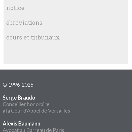
notice
abréviations
cours et tribunaux
© 1996-2026
Serge Braudo
Conseiller honoraire
à la Cour d'Appel de Versailles
Alexis Baumann
Avocat au Barreau de Paris