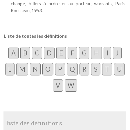
change, billets à ordre et au porteur, warrants, Paris,
Rousseau, 1953.
Liste de toutes les définitions
A
B
C
D
E
F
G
H
I
J
L
M
N
O
P
Q
R
S
T
U
V
W
liste des définitions