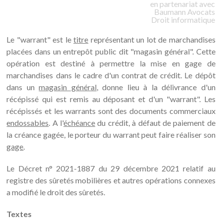
en partenariat avec
Baumann
Avocats
Droit informatique
Le "warrant" est le
titre
représentant un lot de marchandises
placées dans un entrepôt public dit "magasin général". Cette
opération est destiné à permettre la mise en gage de
marchandises dans le cadre d'un contrat de crédit. Le dépôt
dans un
magasin général
, donne lieu à la délivrance d'un
récépissé qui est remis au déposant et d'un "warrant". Les
récépissés et les warrants sont des documents commerciaux
endossables
. A l'
échéance
du crédit, à défaut de paiement de
la créance gagée, le porteur du warrant peut faire réaliser son
gage
.
Le Décret n° 2021-1887 du 29 décembre 2021 relatif au
registre des sûretés mobilières et autres opérations connexes
a modifié le droit des sûretés.
Textes