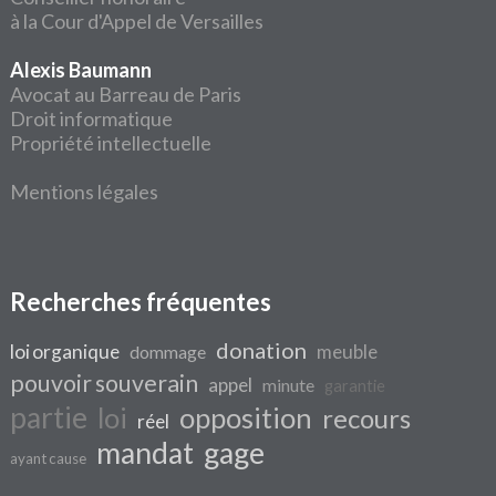
à la Cour d'Appel de Versailles
Alexis Baumann
Avocat au Barreau de Paris
Droit informatique
Propriété intellectuelle
Mentions légales
Recherches fréquentes
donation
loi organique
meuble
dommage
pouvoir souverain
appel
minute
garantie
partie
loi
opposition
recours
réel
mandat
gage
ayant cause