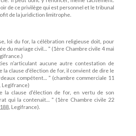
icie. Il peut donc y renoncer, même tacitement.
ir de ce privilège qui est personnel et le tribunal
fit de la juridiction limitrophe.
ise, loi du for, la célébration religieuse doit, pour
ée du mariage civil... " (1ère Chambre civile 4 mai
egifrance.)
rties n'articulant aucune autre contestation de
la clause d'élection de for, il convient de dire le
deaux compétent... " (chambre commerciale 11
, Legifrance)
e la clause d'élection de for, en vertu de son
at qui la contenait... " (1ère Chambre civile 22
0188
, Legifrance).