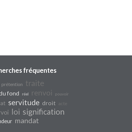
herches fréquentes
traite
prétention
renvoi
 du fond
réel
pouvoir
servitude
droit
rat
acte
loi
signification
voi
mandat
ndeur