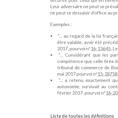
sécurité pour celui qui en bénéf
Leur adversaire ne peut se prévalo
ne peut se dessaisir d'office au pro
Exemples :
"... au regard de la loi frança
être valable, avoir été précéd
2017, pourvoi n°
16-13645
, L
"... Considérant que les pa
compétence que celle tirée de 
tribunal de commerce de Bor
mai 2017 pourvoi n°
15-18758
"... a retenu exactement qu
autonomie, survivait au contr
février 2017, pourvoi n°
16-2
Liste de toutes les définitions