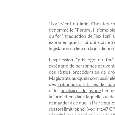
"For" vient du latin. Chez les r
dénommé le "Forum". Il s'emploie 
du for", traduction de "lex fori" 
exprimer que la loi qui doit êt
législation du lieu où la juridiction
L'expression "privilège du for
catégorie de personnes peuvent
des règles procédurales de dro
Magistrats
auxquels sont assimilé
des
Tribunaux paritaires des ba
et les
auxiliaires de justice
tiennen
la juridiction dans laquelle ou de
demander à ce que l'affaire qui l
ressort limitrophe. (voir art.47 CP