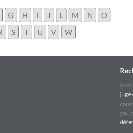
G
H
I
J
L
M
N
O
R
S
T
U
V
W
Rec
lésion
juge
cont
pour
défe