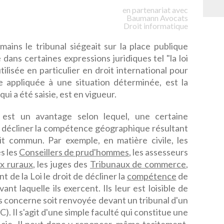
en partenariat avec
Baumann
Avocats
Droit informatique
omains le tribunal siégeait sur la place publique
dans certaines expressions juridiques tel "la loi
utilisée en particulier en droit international pour
re appliquée à une situation déterminée, est la
 qui a été saisie, est en vigueur.
" est un avantage selon lequel, une certaine
 décliner la compétence géographique résultant
it commun. Par exemple, en matière civile, les
s les
Conseillers de prud'hommes
, les assesseurs
ux ruraux
, les juges des
Tribunaux de commerce
,
t de la Loi le droit de décliner la
compétence
de
vant laquelle ils exercent. Ils leur est loisible de
es concerne soit renvoyée devant un tribunal d'un
C). Il s'agit d'une simple faculté qui constitue une