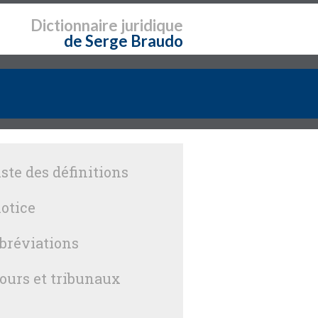
Dictionnaire
juridique
de Serge Braudo
iste des définitions
otice
bréviations
ours et tribunaux