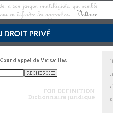
 DROIT PRIVÉ
 Cour d'appel de Versailles
l
n
a
FOR
DEFINITION
Dictionnaire juridique
c