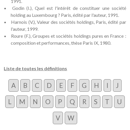
1991.
Godin (I.), Quel est l'intérêt de constituer une société
holding au Luxembourg ? Paris, édité par l'auteur, 1991.
Harnois (V.), Valeur des sociétés holdings, Paris, édité par
l'auteur, 1999.
Roure (F.), Groupes et sociétés holdings pures en France :
composition et performances, thèse Paris IX, 1980.
Liste de toutes les définitions
A
B
C
D
E
F
G
H
I
J
L
M
N
O
P
Q
R
S
T
U
V
W