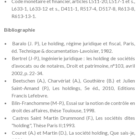
Code monétaire et financier, articles L511-20, L517-1 et s.,
L633-1, L633-12 et s., D411-1, R517-4, D517-8, R613-8,
R613-13-1.
Bibliographie
Baralo (J. P), Le holding, régime juridique et fiscal, Paris,
éd. Technique & documentation-Lavoisier, 1982.
Bertrel (J-P.), Ingénierie juridique : les holding de sociétés
d'avocats ou de notaires, Droit et patrimoine, n°103, avril
2002, p. 22-34.
Beetschen (A.), Charvériat (A.), Gouthière (B.) et Julien
Saint-Amand (P.), Les holdings, 5e éd., 2010, Editions
Francis Lefebvre.
Blin-Franchomme (M-P.), Essai sur la notion de contrôle en
droit des affaires, thèse Toulouse, 1998.
Castres Saint Martin Drummond (F.), Les sociétés dites
"holding", Thèse Paris II;1993.
Couret (A.) et Martin (D.), La société holding, Que sais-je,