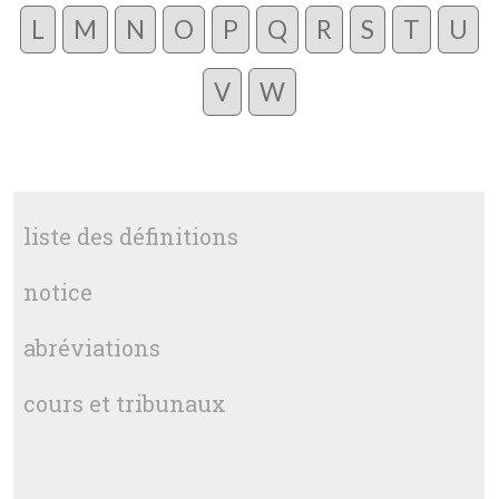
L
M
N
O
P
Q
R
S
T
U
V
W
liste des définitions
notice
abréviations
cours et tribunaux