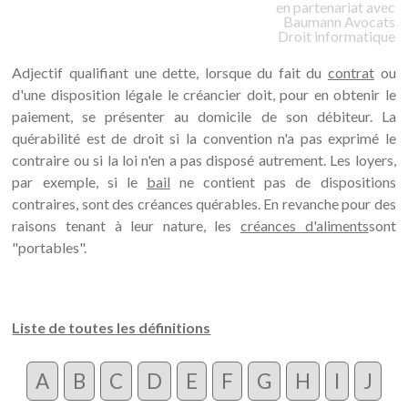
en partenariat avec
Baumann
Avocats
Droit informatique
Adjectif qualifiant une dette, lorsque du fait du
contrat
ou
d'une disposition légale le créancier doit, pour en obtenir le
paiement, se présenter au domicile de son débiteur. La
quérabilité est de droit si la convention n'a pas exprimé le
contraire ou si la loi n'en a pas disposé autrement. Les loyers,
par exemple, si le
bail
ne contient pas de dispositions
contraires, sont des créances quérables. En revanche pour des
raisons tenant à leur nature, les
créances d'aliments
sont
"portables".
Liste de toutes les définitions
A
B
C
D
E
F
G
H
I
J