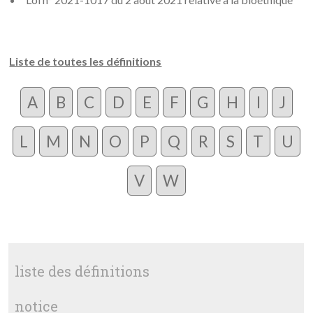
Liste de toutes les définitions
A
B
C
D
E
F
G
H
I
J
L
M
N
O
P
Q
R
S
T
U
V
W
liste des définitions
notice