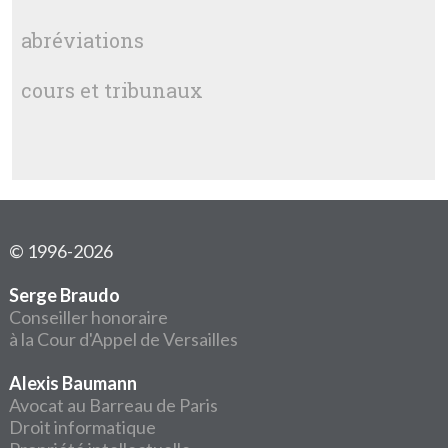
abréviations
cours et tribunaux
© 1996-2026
Serge Braudo
Conseiller honoraire
à la Cour d'Appel de Versailles
Alexis Baumann
Avocat au Barreau de Paris
Droit informatique