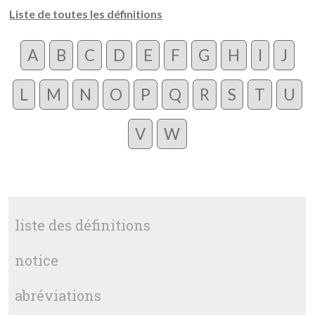
Liste de toutes les définitions
A
B
C
D
E
F
G
H
I
J
L
M
N
O
P
Q
R
S
T
U
V
W
liste des définitions
notice
abréviations