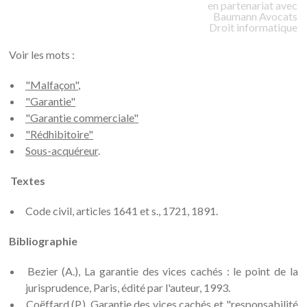
en partenariat avec
Baumann
Avocats
Droit informatique
Voir les mots :
"Malfaçon"
,
"Garantie"
"Garantie commerciale"
"Rédhibitoire"
Sous-acquéreur
.
Textes
Code civil, articles 1641 et s., 1721, 1891.
Bibliographie
Bezier (A.), La garantie des vices cachés : le point de la
jurisprudence, Paris, édité par l'auteur, 1993.
Coëffard (P.), Garantie des vices cachés et "responsabilité