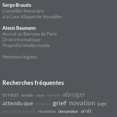
Serge Braudo
Conseiller honoraire
à la Cour d'Appel de Versailles
Alexis Baumann
Avocat au Barreau de Paris
Droit informatique
Propriété intellectuelle
Mentions légales
Recherches fréquentes
abroger
erreur
mandat
meuble
cause
novation
grief
attendu que
juge
chapeau
arrêt
personne morale
résolution
demandeur