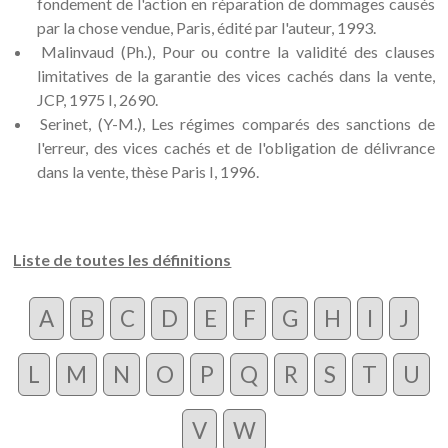
fondement de l'action en réparation de dommages causés
par la chose vendue, Paris, édité par l'auteur, 1993.
Malinvaud (Ph.), Pour ou contre la validité des clauses
limitatives de la garantie des vices cachés dans la vente,
JCP, 1975 I, 2690.
Serinet, (Y-M.), Les régimes comparés des sanctions de
l'erreur, des vices cachés et de l'obligation de délivrance
dans la vente, thèse Paris I, 1996.
Liste de toutes les définitions
A
B
C
D
E
F
G
H
I
J
L
M
N
O
P
Q
R
S
T
U
V
W